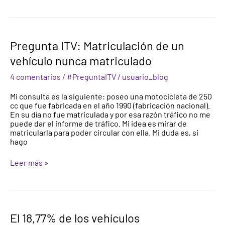
Pregunta
Pregunta ITV: Matriculación de un
ITV:
vehículo nunca matriculado
Matriculación
de
4 comentarios
/
#PreguntaITV
/
usuario_blog
un
vehículo
Mi consulta es la siguiente: poseo una motocicleta de 250
nunca
cc que fue fabricada en el año 1990 (fabricación nacional).
matriculado
En su día no fue matriculada y por esa razón tráfico no me
puede dar el informe de tráfico. Mi idea es mirar de
matricularla para poder circular con ella. Mi duda es, si
hago
Leer más »
El
El 18,77% de los vehículos
18,77%