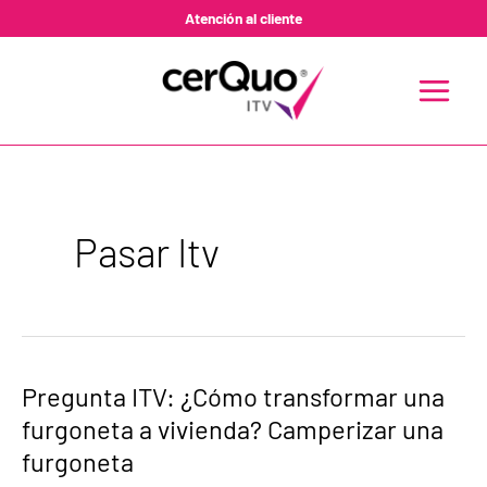
Ir
Atención al cliente
al
contenido
MAIN
MENU
Pasar Itv
Pregunta
Pregunta ITV: ¿Cómo transformar una
ITV:
furgoneta a vivienda? Camperizar una
¿Cómo
transformar
furgoneta
una
furgoneta