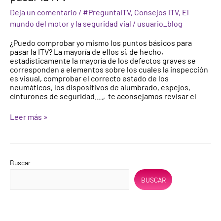
vehículo
Deja un comentario
/
#PreguntaITV
,
Consejos ITV
,
El
antes
de
mundo del motor y la seguridad vial
/
usuario_blog
pasar
la
¿Puedo comprobar yo mismo los puntos básicos para
ITV
pasar la ITV? La mayoría de ellos sí, de hecho,
estadísticamente la mayoría de los defectos graves se
corresponden a elementos sobre los cuales la inspección
es visual, comprobar el correcto estado de los
neumáticos, los dispositivos de alumbrado, espejos,
cinturones de seguridad…., te aconsejamos revisar el
Leer más »
Buscar
BUSCAR