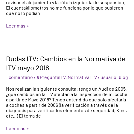
revisar el alojamiento y la rótula izquierda de suspensión.
El cuentakilómetros no me funciona por lo que pusieron
que no lo podían
Leer más »
Dudas
Dudas ITV: Cambios en la Normativa de
ITV:
ITV mayo 2018
Cambios
en
1 comentario
/
#PreguntaITV
,
Normativa ITV
/
usuario_blog
la
Normativa
Nos realizan la siguiente consulta: tengo un Audi de 2005,
de
¿qué cambios en la ITV afectan a la inspección de mi coche
ITV
a partir de Mayo 2018? Tengo entendido que solo afectaría
mayo
a coches a partir de 2006 (la verificación a través de la
2018
diagnosis para verificar los elementos de seguridad, Kms,
etc…) El tema de
Leer más »