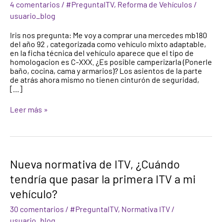
4 comentarios
/
#PreguntaITV
,
Reforma de Vehículos
/
a
usuario_blog
vivienda?
Camperizar
Iris nos pregunta: Me voy a comprar una mercedes mb180
una
del año 92 , categorizada como vehículo mixto adaptable,
furgoneta
en la ficha técnica del vehículo aparece que el tipo de
homologacion es C-XXX. ¿Es posible camperizarla (Ponerle
baño, cocina, cama y armarios)? Los asientos de la parte
de atrás ahora mismo no tienen cinturón de seguridad,
[…]
Leer más »
Nueva
Nueva normativa de ITV, ¿Cuándo
normativa
tendría que pasar la primera ITV a mi
de
ITV,
vehículo?
¿Cuándo
tendría
30 comentarios
/
#PreguntaITV
,
Normativa ITV
/
que
usuario_blog