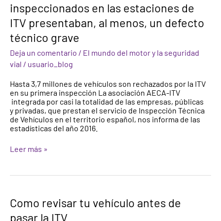
inspeccionados en las estaciones de
de
los
ITV presentaban, al menos, un defecto
vehículos
inspeccionados
técnico grave
en
las
Deja un comentario
/
El mundo del motor y la seguridad
estaciones
vial
/
usuario_blog
de
ITV
Hasta 3,7 millones de vehículos son rechazados por la ITV
presentaban,
en su primera inspección La asociación AECA-ITV
al
integrada por casi la totalidad de las empresas, públicas
menos,
y privadas, que prestan el servicio de Inspección Técnica
un
de Vehículos en el territorio español, nos informa de las
defecto
estadísticas del año 2016.
técnico
grave
Leer más »
Como
Como revisar tu vehículo antes de
revisar
pasar la ITV
tu