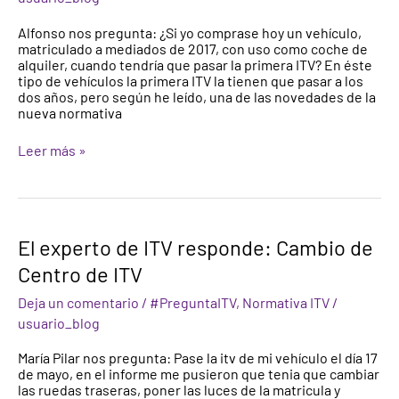
pasar
la
Alfonso nos pregunta: ¿Si yo comprase hoy un vehículo,
primera
matriculado a mediados de 2017, con uso como coche de
ITV
alquiler, cuando tendría que pasar la primera ITV? En éste
a
tipo de vehículos la primera ITV la tienen que pasar a los
mi
dos años, pero según he leído, una de las novedades de la
vehículo?
nueva normativa
Leer más »
El
El experto de ITV responde: Cambio de
experto
Centro de ITV
de
ITV
Deja un comentario
/
#PreguntaITV
,
Normativa ITV
/
responde:
Cambio
usuario_blog
de
Centro
María Pilar nos pregunta: Pase la itv de mi vehículo el día 17
de
de mayo, en el informe me pusieron que tenia que cambiar
ITV
las ruedas traseras, poner las luces de la matricula y