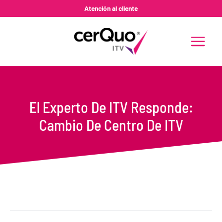
Ir
Atención al cliente
al
contenido
MAIN
MENU
El Experto De ITV Responde:
Cambio De Centro De ITV