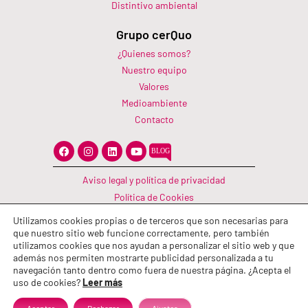
Distintivo ambiental
Grupo cerQuo
¿Quienes somos?
Nuestro equipo
Valores
Medioambiente
Contacto
F
I
L
Y
a
n
i
o
c
s
n
u
e
t
k
t
Aviso legal y política de privacidad
b
a
e
u
o
g
d
b
Política de Cookies
o
r
i
e
Canal Información
k
a
n
Utilizamos cookies propias o de terceros que son necesarias para
m
Política de calidad
que nuestro sitio web funcione correctamente, pero también
utilizamos cookies que nos ayudan a personalizar el sitio web y que
además nos permiten mostrarte publicidad personalizada a tu
navegación tanto dentro como fuera de nuestra página. ¿Acepta el
uso de cookies?
Leer más