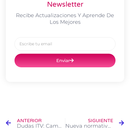
Newsletter
Recibe Actualizaciones Y Aprende De
Los Mejores
Email
Enviar
Ant
Si
ANTERIOR
SIGUIENTE
Dudas ITV: Cambios en la Normativa de ITV mayo 2018
Nueva normativa de ITV, ¿Cuándo tendría que pasar la primera ITV a mi vehículo?