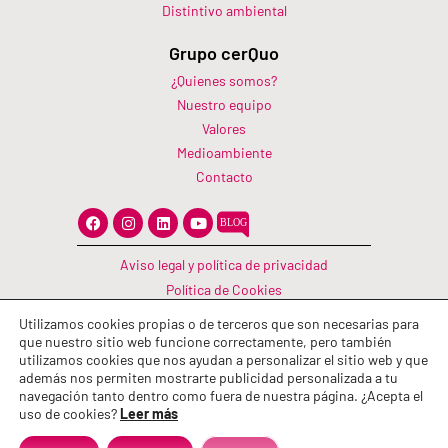
Distintivo ambiental
Grupo cerQuo
¿Quienes somos?
Nuestro equipo
Valores
Medioambiente
Contacto
F
I
L
Y
a
n
i
o
c
s
n
u
e
t
k
t
Aviso legal y política de privacidad
b
a
e
u
o
g
d
b
Política de Cookies
o
r
i
e
Canal Información
k
a
n
Utilizamos cookies propias o de terceros que son necesarias para
m
Política de calidad
que nuestro sitio web funcione correctamente, pero también
utilizamos cookies que nos ayudan a personalizar el sitio web y que
además nos permiten mostrarte publicidad personalizada a tu
navegación tanto dentro como fuera de nuestra página. ¿Acepta el
uso de cookies?
Leer más