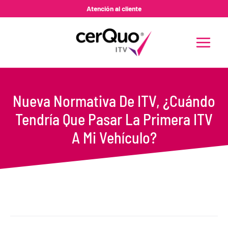
Ir
Atención al cliente
al
contenido
MAIN
MENU
Nueva Normativa De ITV, ¿Cuándo
Tendría Que Pasar La Primera ITV
A Mi Vehículo?