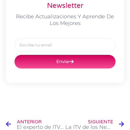
Newsletter
Recibe Actualizaciones Y Aprende De
Los Mejores
Email
Enviar
Ant
Si
ANTERIOR
SIGUIENTE
El experto de ITV responde: Cambio de Centro de ITV
La ITV de los Neumáticos