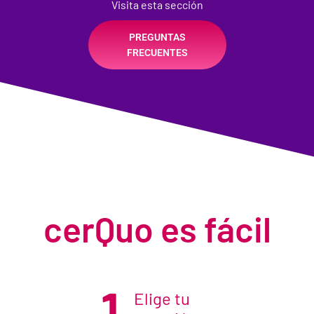
Visita esta sección
PREGUNTAS
FRECUENTES
cerQuo es fácil
1
Elige tu