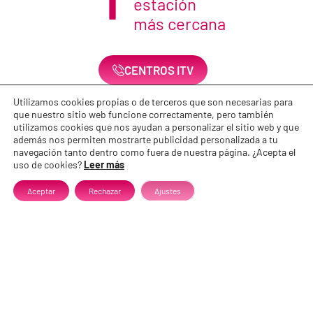
estación
más cercana
CENTROS ITV
Utilizamos cookies propias o de terceros que son necesarias para
2
que nuestro sitio web funcione correctamente, pero también
Si lo deseas
utilizamos cookies que nos ayudan a personalizar el sitio web y que
pide cita
además nos permiten mostrarte publicidad personalizada a tu
navegación tanto dentro como fuera de nuestra página. ¿Acepta el
previa
uso de cookies?
Leer más
Aceptar
Rechazar
Ajustes
CITA PREVIA
3
En 20 minutos
tu ITV
estará lista