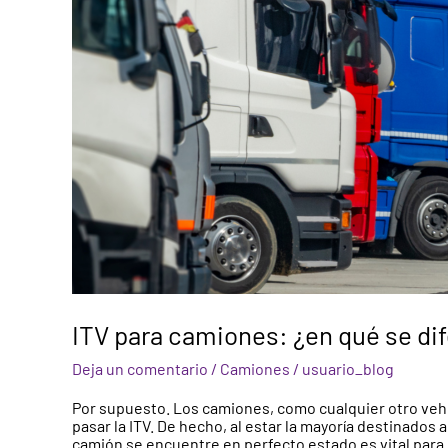
qué
se
diferencia?
ITV para camiones: ¿en qué se di
Deja un comentario
/
Camiones
/
usuario_blog
Por supuesto. Los camiones, como cualquier otro vehíc
pasar la ITV. De hecho, al estar la mayoría destinados
camión se encuentre en perfecto estado es vital para