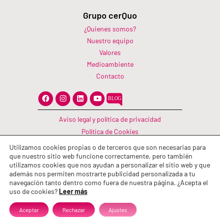
Grupo cerQuo
¿Quienes somos?
Nuestro equipo
Valores
Medioambiente
Contacto
F
I
L
Y
a
n
i
o
c
s
n
u
e
t
k
t
Aviso legal y política de privacidad
b
a
e
u
o
g
d
b
Política de Cookies
o
r
i
e
Canal Información
k
a
n
Utilizamos cookies propias o de terceros que son necesarias para
m
Política de calidad
que nuestro sitio web funcione correctamente, pero también
utilizamos cookies que nos ayudan a personalizar el sitio web y que
además nos permiten mostrarte publicidad personalizada a tu
navegación tanto dentro como fuera de nuestra página. ¿Acepta el
uso de cookies?
Leer más
Aceptar
Rechazar
Ajustes
© 2026 Grupo cerQuo. Todos los derechos reservados.