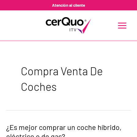
Ir
Atención al cliente
al
contenido
MAIN
MENU
Compra Venta De
Coches
¿Es
¿Es mejor comprar un coche híbrido,
mejor
eléctrico o de gas?
comprar