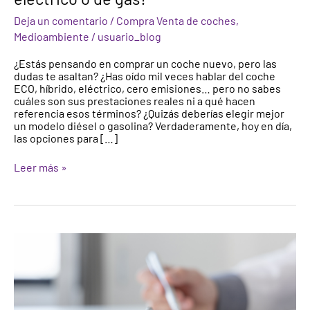
un
Deja un comentario
/
Compra Venta de coches
,
coche
híbrido,
Medioambiente
/
usuario_blog
eléctrico
o
¿Estás pensando en comprar un coche nuevo, pero las
de
dudas te asaltan? ¿Has oído mil veces hablar del coche
gas?
ECO, híbrido, eléctrico, cero emisiones… pero no sabes
cuáles son sus prestaciones reales ni a qué hacen
referencia esos términos? ¿Quizás deberías elegir mejor
un modelo diésel o gasolina? Verdaderamente, hoy en día,
las opciones para […]
Leer más »
¿Cómo
es
el
cambio
de
titularidad