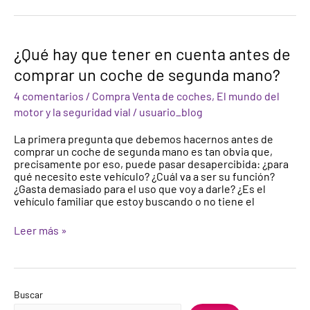
¿Qué
¿Qué hay que tener en cuenta antes de
hay
comprar un coche de segunda mano?
que
tener
4 comentarios
/
Compra Venta de coches
,
El mundo del
en
cuenta
motor y la seguridad vial
/
usuario_blog
antes
de
La primera pregunta que debemos hacernos antes de
comprar
comprar un coche de segunda mano es tan obvia que,
un
precisamente por eso, puede pasar desapercibida: ¿para
coche
qué necesito este vehículo? ¿Cuál va a ser su función?
de
¿Gasta demasiado para el uso que voy a darle? ¿Es el
segunda
vehículo familiar que estoy buscando o no tiene el
mano?
Leer más »
Buscar