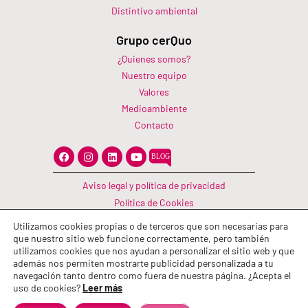
Distintivo ambiental
Grupo cerQuo
¿Quienes somos?
Nuestro equipo
Valores
Medioambiente
Contacto
F
I
L
Y
a
n
i
o
c
s
n
u
e
t
k
t
Aviso legal y política de privacidad
b
a
e
u
o
g
d
b
Política de Cookies
o
r
i
e
Canal Información
k
a
n
Utilizamos cookies propias o de terceros que son necesarias para
m
Política de calidad
que nuestro sitio web funcione correctamente, pero también
utilizamos cookies que nos ayudan a personalizar el sitio web y que
además nos permiten mostrarte publicidad personalizada a tu
navegación tanto dentro como fuera de nuestra página. ¿Acepta el
uso de cookies?
Leer más