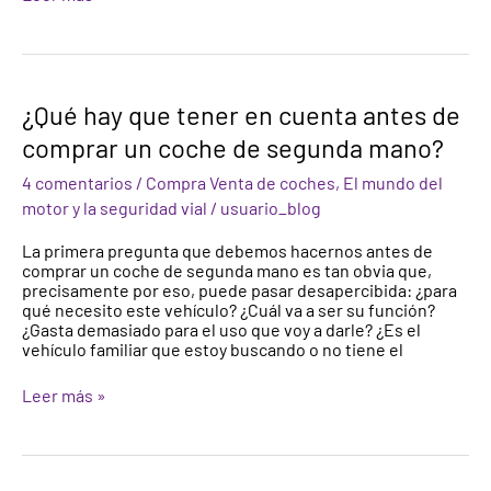
¿Qué
¿Qué hay que tener en cuenta antes de
hay
comprar un coche de segunda mano?
que
tener
4 comentarios
/
Compra Venta de coches
,
El mundo del
en
cuenta
motor y la seguridad vial
/
usuario_blog
antes
de
La primera pregunta que debemos hacernos antes de
comprar
comprar un coche de segunda mano es tan obvia que,
un
precisamente por eso, puede pasar desapercibida: ¿para
coche
qué necesito este vehículo? ¿Cuál va a ser su función?
de
¿Gasta demasiado para el uso que voy a darle? ¿Es el
segunda
vehículo familiar que estoy buscando o no tiene el
mano?
Leer más »