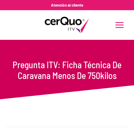
Ir
Atención al cliente
al
contenido
MAIN
MENU
Pregunta ITV: Ficha Técnica De
Caravana Menos De 750kilos