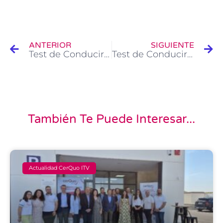
Ant
Si
ANTERIOR
SIGUIENTE
Test de Conducir DGT: Frenos mojados
Test de Conducir DGT: Luz antiniebla trasera
También Te Puede Interesar...
Actualidad CerQuo ITV