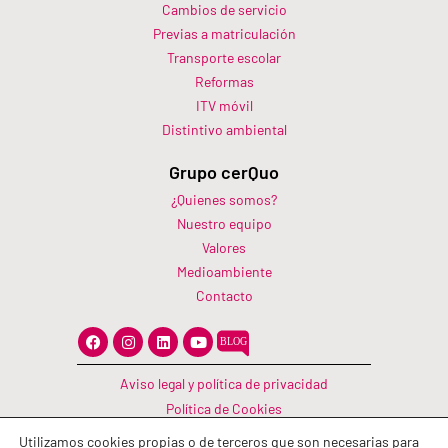
Cambios de servicio
Previas a matriculación
Transporte escolar
Reformas
ITV móvil
Distintivo ambiental
Grupo cerQuo
¿Quienes somos?
Nuestro equipo
Valores
Medioambiente
Contacto
F
I
L
Y
a
n
i
o
c
s
n
u
e
t
k
t
Aviso legal y política de privacidad
b
a
e
u
o
g
d
b
Política de Cookies
o
r
i
e
Canal Información
k
a
n
Utilizamos cookies propias o de terceros que son necesarias para