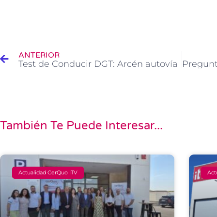
Ant
ANTERIOR
Test de Conducir DGT: Arcén autovía
También Te Puede Interesar...
Actualidad CerQuo ITV
Act