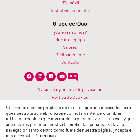
ITV móvil
Distintivo ambiental
Grupo cerQuo
¿Quienes somos?
Nuestro equipo
Valores
Medioambiente
Contacto
F
I
L
Y
a
n
i
o
c
s
n
u
e
t
k
t
Aviso legal y política de privacidad
b
a
e
u
o
g
d
b
Política de Cookies
o
r
i
e
Canal Información
k
a
n
Utilizamos cookies propias o de terceros que son necesarias para
m
Política de calidad
que nuestro sitio web funcione correctamente, pero también
utilizamos cookies que nos ayudan a personalizar el sitio web y que
además nos permiten mostrarte publicidad personalizada a tu
navegación tanto dentro como fuera de nuestra página. ¿Acepta el
uso de cookies?
Leer más