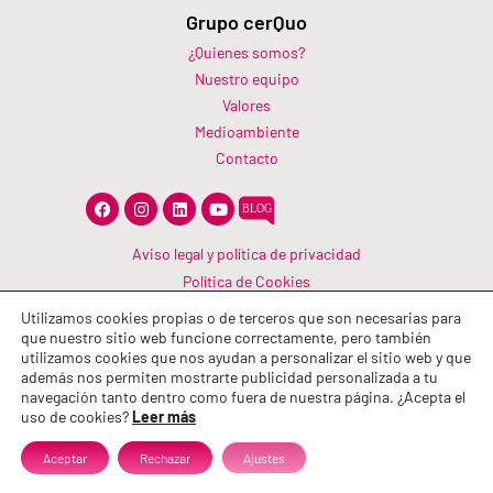
Grupo cerQuo
¿Quienes somos?
Nuestro equipo
Valores
Medioambiente
Contacto
F
I
L
Y
a
n
i
o
c
s
n
u
e
t
k
t
Aviso legal y política de privacidad
b
a
e
u
Política de Cookies
o
g
d
b
o
r
i
e
Canal Información
k
a
n
Utilizamos cookies propias o de terceros que son necesarias para
m
Política de calidad
que nuestro sitio web funcione correctamente, pero también
utilizamos cookies que nos ayudan a personalizar el sitio web y que
además nos permiten mostrarte publicidad personalizada a tu
navegación tanto dentro como fuera de nuestra página. ¿Acepta el
uso de cookies?
Leer más
Aceptar
Rechazar
Ajustes
© 2026 Grupo cerQuo. Todos los derechos reservados.