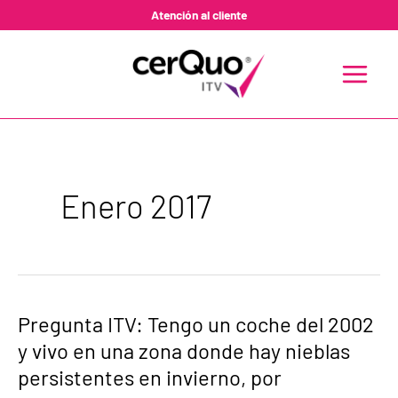
Ir
Atención al cliente
al
contenido
MAIN
MENU
Enero 2017
Pregunta
Pregunta ITV: Tengo un coche del 2002
ITV:
y vivo en una zona donde hay nieblas
Tengo
un
persistentes en invierno, por
coche
del