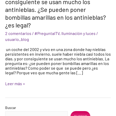
consiguiente se usan mucho los
2002
antinieblas. ¿Se pueden poner
y
vivo
bombillas amarillas en los antinieblas?
en
una
¿es legal?
zona
donde
2 comentarios
/
#PreguntaITV
,
Iluminación y luces
/
hay
usuario_blog
nieblas
persistentes
un coche del 2002 y vivo en una zona donde hay nieblas
en
persistentes en invierno, suele haber niebla casi todos los
invierno,
días, y por consiguiente se usan mucho los antinieblas. La
por
pregunta es: ¿se pueden poner bombillas amarillas en los
consiguiente
antinieblas? Como poder se que se puede pero ¿es
se
legal? Porque veo que mucha gente las […]
usan
mucho
Leer más »
los
antinieblas.
¿Se
pueden
poner
bombillas
Buscar
amarillas