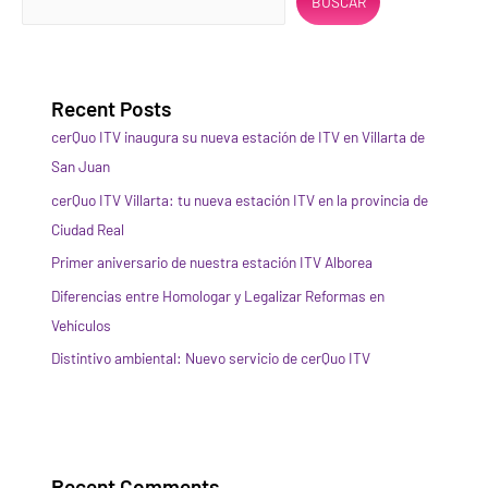
en
BUSCAR
los
antinieblas?
¿es
legal?
Recent Posts
cerQuo ITV inaugura su nueva estación de ITV en Villarta de
San Juan
cerQuo ITV Villarta: tu nueva estación ITV en la provincia de
Ciudad Real
Primer aniversario de nuestra estación ITV Alborea
Diferencias entre Homologar y Legalizar Reformas en
Vehículos
Distintivo ambiental: Nuevo servicio de cerQuo ITV
Recent Comments