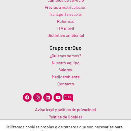
Cambios de servicio
Previas a matriculación
Transporte escolar
Reformas
ITV móvil
Distintivo ambiental
Grupo cerQuo
¿Quienes somos?
Nuestro equipo
Valores
Medioambiente
Contacto
F
I
L
Y
a
n
i
o
c
s
n
u
e
t
k
t
Aviso legal y política de privacidad
b
a
e
u
o
g
d
b
Política de Cookies
o
r
i
e
Canal Información
k
a
n
Utilizamos cookies propias o de terceros que son necesarias para
m