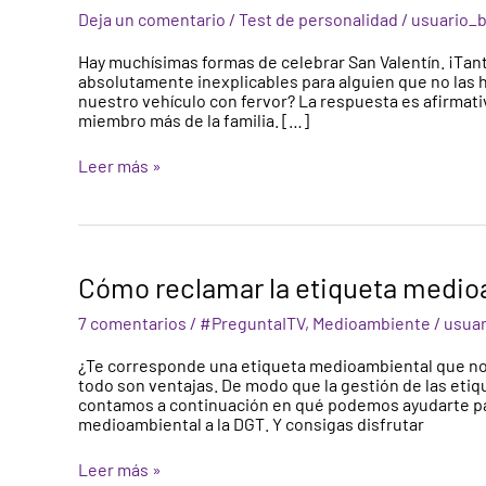
coche?
Deja un comentario
/
Test de personalidad
/
usuario_b
Haz
el
Hay muchísimas formas de celebrar San Valentín. ¡Ta
test
absolutamente inexplicables para alguien que no las ha
y
nuestro vehículo con fervor? La respuesta es afirma
descubre
miembro más de la familia. […]
tu
nivel
Leer más »
de
enamoramiento
Cómo
Cómo reclamar la etiqueta medioa
reclamar
la
7 comentarios
/
#PreguntaITV
,
Medioambiente
/
usuar
etiqueta
medioambiental
¿Te corresponde una etiqueta medioambiental que no
de
todo son ventajas. De modo que la gestión de las eti
tu
contamos a continuación en qué podemos ayudarte pa
vehículo
medioambiental a la DGT. Y consigas disfrutar
Leer más »