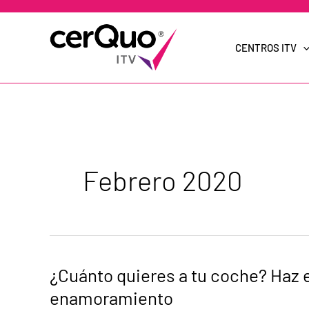
Ir
al
contenido
CENTROS ITV
Febrero 2020
¿Cuánto
¿Cuánto quieres a tu coche? Haz el
quieres
a
enamoramiento
tu