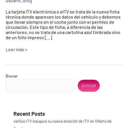
usuario_blog
electrónica
y
La tarjeta ITV electrónica o eITV se trata de la nueva ficha
cómo
técnica donde aparecen los datos del vehículo y debemos
funciona?
que llevar siempre en el coche junto con el permiso de
circulación. Este tipo de ficha, a diferencia de las
anteriores, no se trata de una cartulina azul timbrada sino
de un folio impreso […]
Leer más »
Buscar
BUSCAR
Recent Posts
cerQuo ITV inaugura su nueva estación de ITV en Villarta de