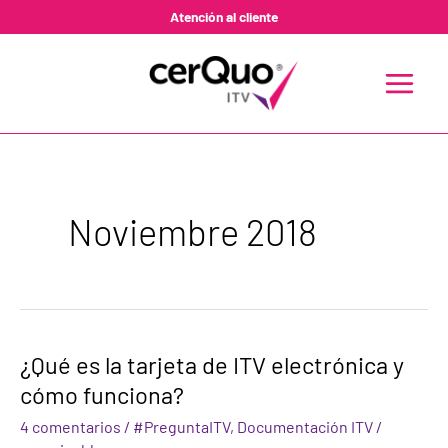
Ir
Atención al cliente
al
contenido
MAIN
MENU
Noviembre 2018
¿Qué
¿Qué es la tarjeta de ITV electrónica y
es
cómo funciona?
la
tarjeta
4 comentarios
/
#PreguntaITV
,
Documentación ITV
/
de
ITV