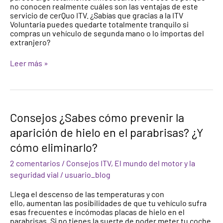
no conocen realmente cuáles son las ventajas de este
servicio de cerQuo ITV. ¿Sabías que gracias a la ITV
Voluntaria puedes quedarte totalmente tranquilo si
compras un vehículo de segunda mano o lo importas del
extranjero?
Leer más »
Consejos
Consejos ¿Sabes cómo prevenir la
¿Sabes
aparición de hielo en el parabrisas? ¿Y
cómo
prevenir
cómo eliminarlo?
la
aparición
2 comentarios
/
Consejos ITV
,
El mundo del motor y la
de
seguridad vial
/
usuario_blog
hielo
en
Llega el descenso de las temperaturas y con
el
ello, aumentan las posibilidades de que tu vehículo sufra
parabrisas?
esas frecuentes e incómodas placas de hielo en el
¿Y
parabrisas. Si no tienes la suerte de poder meter tu coche
cómo