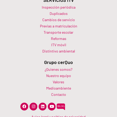
Inspección periódica
Duplicados
Cambios de servicio
Previas a matriculación
Transporte escolar
Reformas
ITV móvil
Distintivo ambiental
Grupo cerQuo
¿Quienes somos?
Nuestro equipo
Valores
Medioambiente
Contacto
F
I
L
Y
a
n
i
o
c
s
n
u
e
t
k
t
Aviso legal y política de privacidad