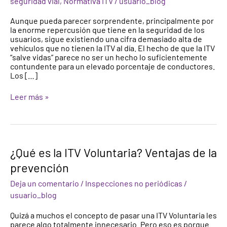
seguridad vial
,
Normativa ITV
/
usuario_blog
circulan
con
Aunque pueda parecer sorprendente, principalmente por
la
la enorme repercusión que tiene en la seguridad de los
ITV
usuarios, sigue existiendo una cifra demasiado alta de
caducada
vehículos que no tienen la ITV al día. El hecho de que la ITV
“salve vidas” parece no ser un hecho lo suficientemente
contundente para un elevado porcentaje de conductores.
Los […]
Leer más »
¿Qué
¿Qué es la ITV Voluntaria? Ventajas de la
es
prevención
la
ITV
Deja un comentario
/
Inspecciones no periódicas
/
Voluntaria?
Ventajas
usuario_blog
de
la
Quizá a muchos el concepto de pasar una ITV Voluntaria les
prevención
parece algo totalmente innecesario. Pero eso es porque