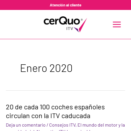
Ir
Atención al cliente
al
contenido
MAIN
MENU
Enero 2020
20
20 de cada 100 coches españoles
de
circulan con la ITV caducada
cada
100
Deja un comentario
/
Consejos ITV
,
El mundo del motor y la
coches
españoles