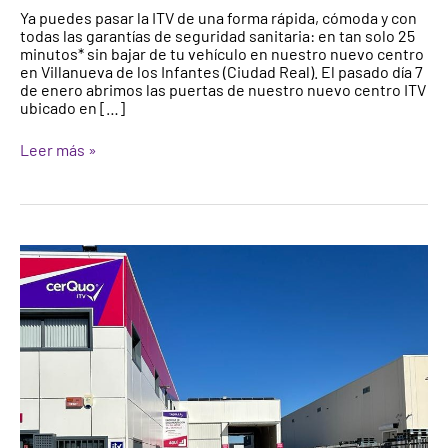
Ya puedes pasar la ITV de una forma rápida, cómoda y con
Campo
todas las garantías de seguridad sanitaria: en tan solo 25
de
minutos* sin bajar de tu vehículo en nuestro nuevo centro
Montiel
en Villanueva de los Infantes (Ciudad Real). El pasado día 7
de enero abrimos las puertas de nuestro nuevo centro ITV
ubicado en […]
Leer más »
¿Qué
son
las
inspecciones
no
periódicas
de
un
centro
ITV?