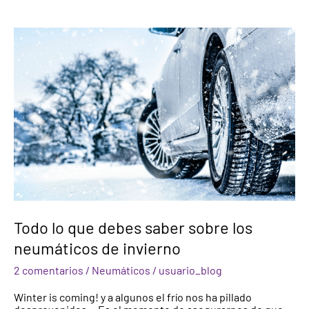
Todo
lo
que
debes
saber
sobre
los
neumáticos
de
invierno
Todo lo que debes saber sobre los
neumáticos de invierno
2 comentarios
/
Neumáticos
/
usuario_blog
Winter is coming! y a algunos el frío nos ha pillado