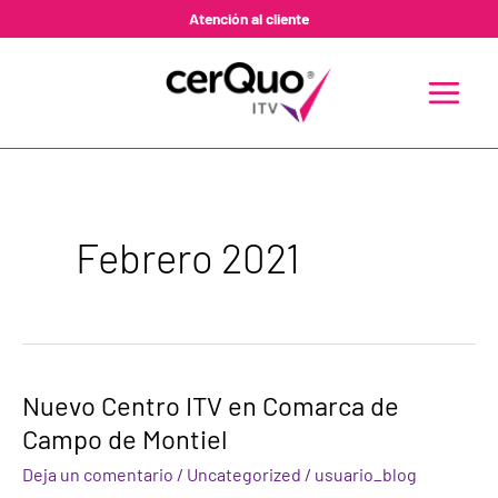
Ir
Atención al cliente
al
contenido
MAIN
MENU
Febrero 2021
Nuevo
Nuevo Centro ITV en Comarca de
Centro
Campo de Montiel
ITV
en
Deja un comentario
/
Uncategorized
/
usuario_blog
Comarca
de