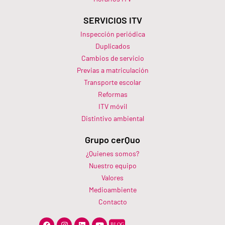
SERVICIOS ITV
Inspección periódica
Duplicados
Cambios de servicio
Previas a matriculación
Transporte escolar
Reformas
ITV móvil
Distintivo ambiental
Grupo cerQuo
¿Quienes somos?
Nuestro equipo
Valores
Medioambiente
Contacto
F
I
L
Y