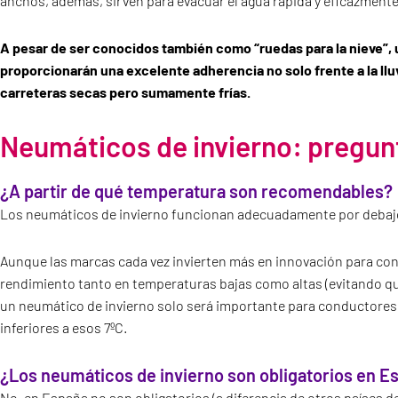
anchos, además, sirven para evacuar el agua rápida y eficazmente,
A pesar de ser conocidos también como “ruedas para la nieve”,
proporcionarán una excelente adherencia no solo frente a la lluvi
carreteras secas pero sumamente frías.
Neumáticos de invierno: pregun
¿A partir de qué temperatura son recomendables?
Los neumáticos de invierno funcionan adecuadamente por debajo
Aunque las marcas cada vez invierten más en innovación para co
rendimiento tanto en temperaturas bajas como altas (evitando q
un neumático de invierno solo será importante para conductore
inferiores a esos 7ºC.
¿Los neumáticos de invierno son obligatorios en E
No, en España no son obligatorios (a diferencia de otros países 