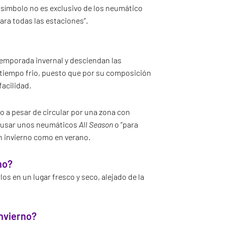
e símbolo no es exclusivo de los neumático
ara todas las estaciones”.
temporada invernal y desciendan las
 tiempo frio, puesto que por su composición
acilidad.
 o a pesar de circular por una zona con
or usar unos neumáticos
All Season
o “para
n invierno como en verano.
no?
os en un lugar fresco y seco, alejado de la
nvierno?