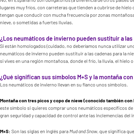
lugares muy fríos, con carreteras que tienden a cubrirse de hielo 
tengan que conducir con mucha frecuencia por zonas montañosas f
nieve, o sometidas a fuertes lluvias.
¿Los neumáticos de invierno pueden sustituir a la
Si están homologados (cuidado, no deberíamos nunca utilizar uno
neumáticos de invierno pueden sustituir a las cadenas para la
si vives en una región montañosa, donde el frío, la lluvia, el hielo 
¿Qué significan sus símbolos M+S y la montaña con 
Los neumáticos de invierno llevan en su flanco unos símbolos.
Montaña con tres picos y copo de nieve (conocido también con 
este símbolo si quieres comprar unos neumáticos específicos de 
gran seguridad y capacidad de control ante las inclemencias del i
M+S:
Son las siglas en inglés para
Mud and Snow
, que significa q