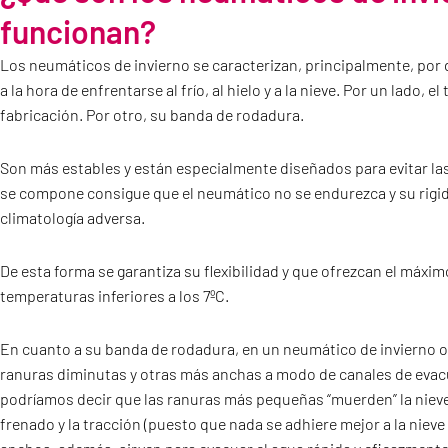
funcionan?
Los neumáticos de invierno se caracterizan, principalmente, por
a la hora de enfrentarse al frío, al hielo y a la nieve. Por un lado, e
fabricación. Por otro, su banda de rodadura.
Son más estables y están especialmente diseñados para evitar las
se compone consigue que el neumático no se endurezca y su rigi
climatología adversa.
De esta forma se garantiza su flexibilidad y que ofrezcan el máxi
temperaturas inferiores a los 7ºC.
En cuanto a su banda de rodadura, en un neumático de invierno o
ranuras diminutas y otras más anchas a modo de canales de eva
podríamos decir que las ranuras más pequeñas “muerden” la nieve 
frenado y la tracción (puesto que nada se adhiere mejor a la nieve 