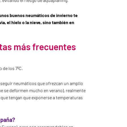
 evitando el riesgo de aquaplaning.
 unos buenos neumáticos de invierno te
a, el hielo o la nieve, sino también en
tas más frecuentes
 de los 7ºC.
nseguir neumáticos que ofrezcan un amplio
ue se deformen mucho en verano), realmente
s que tengan que exponerse a temperaturas
spaña?
de Europa), pero son recomendables en