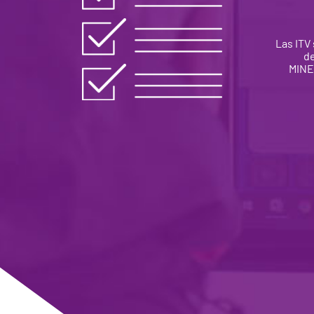
Las ITV
de
MINE