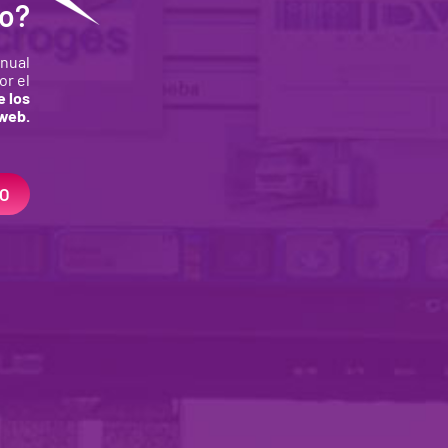
no?
anual
or el
e los
 web.
O