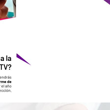
a la
ITV?
tendrás
orme de
 el año
ección.