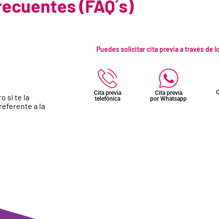
recuentes (FAQ´s)
Puedes solicitar cita previa a través de 
C
Cita previa
Cita previa
o si te la
telefónica
por Whatsapp
eferente a la