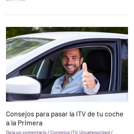
Consejos
para
pasar
la
ITV
de
tu
coche
a
la
Primera
Consejos para pasar la ITV de tu coche
a la Primera
Deja un comentario
/
Consejos ITV
,
Uncategorized
/