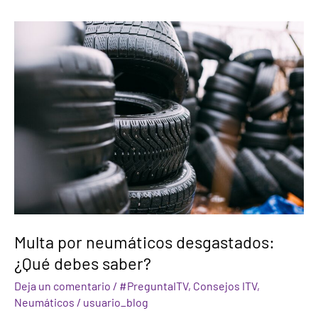
Multa
por
neumáticos
desgastados:
¿Qué
debes
saber?
Multa por neumáticos desgastados:
¿Qué debes saber?
Deja un comentario
/
#PreguntaITV
,
Consejos ITV
,
Neumáticos
/
usuario_blog