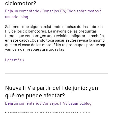
ciclomotor?
Deja un comentario
/
Consejos ITV
,
Todo sobre motos
/
usuario_blog
Sabemos que siguen existiendo muchas dudas sobre la
ITV de los ciclomotores. La mayoría de las preguntas
tienen que ver con: ¿es una revisión obligatoria también
en este caso? ¿Cuándo toca pasarla? ¿Se revisa lo mismo
que en el caso de las motos? No te preocupes porque aquí
vamos a dar respuesta a todas las
Leer más »
Nueva
Nueva ITV a partir del 1 de junio: ¿en
ITV
qué me puede afectar?
a
partir
Deja un comentario
/
Consejos ITV
/
usuario_blog
del
1
Seguramente ya hayas escuchado que la ITV va a
de