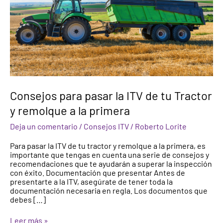
tu
Tractor
y
remolque
a
la
primera
Consejos para pasar la ITV de tu Tractor
y remolque a la primera
Deja un comentario
/
Consejos ITV
/
Roberto Lorite
Para pasar la ITV de tu tractor y remolque a la primera, es
importante que tengas en cuenta una serie de consejos y
recomendaciones que te ayudarán a superar la inspección
con éxito. Documentación que presentar Antes de
presentarte a la ITV, asegúrate de tener toda la
documentación necesaria en regla. Los documentos que
debes […]
Leer más »