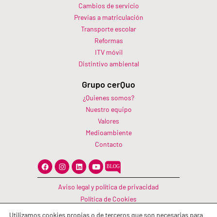
Cambios de servicio
Previas a matriculación
Transporte escolar
Reformas
ITV móvil
Distintivo ambiental
Grupo cerQuo
¿Quienes somos?
Nuestro equipo
Valores
Medioambiente
Contacto
F
I
L
Y
a
n
i
o
c
s
n
u
e
t
k
t
Aviso legal y política de privacidad
b
a
e
u
o
g
d
b
Política de Cookies
o
r
i
e
Canal Información
k
a
n
Utilizamos cookies propias o de terceros que son necesarias para