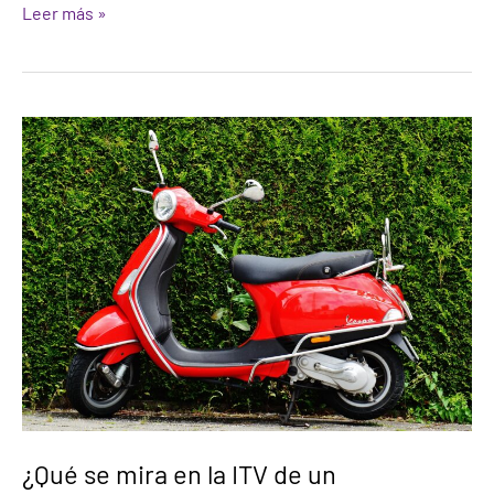
Leer más »
¿Qué
se
mira
en
la
ITV
de
un
ciclomotor?
¿Qué se mira en la ITV de un