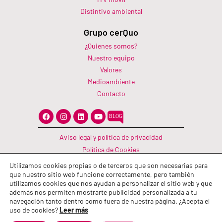
Distintivo ambiental
Grupo cerQuo
¿Quienes somos?
Nuestro equipo
Valores
Medioambiente
Contacto
F
I
L
Y
a
n
i
o
c
s
n
u
e
t
k
t
Aviso legal y política de privacidad
b
a
e
u
o
g
d
b
Política de Cookies
o
r
i
e
Canal Información
k
a
n
Utilizamos cookies propias o de terceros que son necesarias para
m
Política de calidad
que nuestro sitio web funcione correctamente, pero también
utilizamos cookies que nos ayudan a personalizar el sitio web y que
además nos permiten mostrarte publicidad personalizada a tu
navegación tanto dentro como fuera de nuestra página. ¿Acepta el
uso de cookies?
Leer más