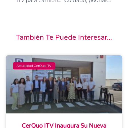
ITV para camiones: ¿en qué se diferencia?
Cuidado, podrías tener la ITV caducada y no saberlo
También Te Puede Interesar...
Actualidad CerQuo ITV
CerQuo ITV Inaugura Su Nueva