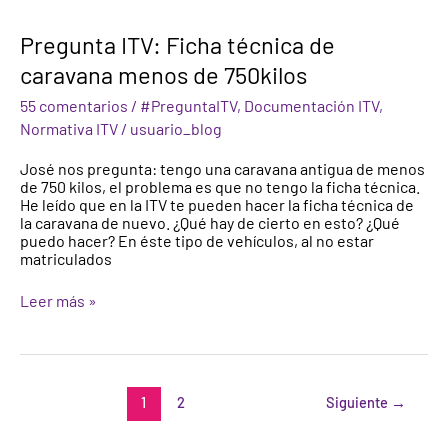
Pregunta
Pregunta ITV: Ficha técnica de
ITV:
caravana menos de 750kilos
Ficha
técnica
55 comentarios
/
#PreguntaITV
,
Documentación ITV
,
de
caravana
Normativa ITV
/
usuario_blog
menos
de
José nos pregunta: tengo una caravana antigua de menos
750kilos
de 750 kilos, el problema es que no tengo la ficha técnica.
He leído que en la ITV te pueden hacer la ficha técnica de
la caravana de nuevo. ¿Qué hay de cierto en esto? ¿Qué
puedo hacer? En éste tipo de vehículos, al no estar
matriculados
Leer más »
1
2
Siguiente
→