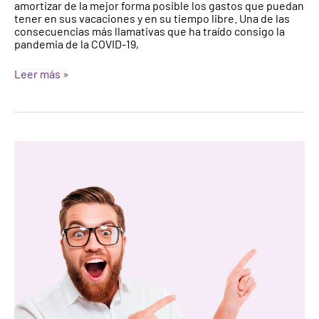
amortizar de la mejor forma posible los gastos que puedan
tener en sus vacaciones y en su tiempo libre. Una de las
consecuencias más llamativas que ha traído consigo la
pandemia de la COVID-19,
Leer más »
¿Qué
diferencias
hay
entre
un
vehículo
clásico
y
un
vehículo
histórico?