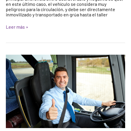
en este último caso, el vehículo se considera muy
peligroso para la circulación, y debe ser directamente
inmovilizado y transportado en grúa hasta el taller
Leer más »
¿Cómo
es
la
ITV
de
un
autobús
escolar?