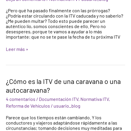
caducada
¿Pero qué ha pasado finalmente con las prórrogas?
y
¿Podría estar circulando con la ITV caducada y no saberlo?
no
¿Me pueden multar? Todo esto puede parecer un
saberlo
auténtico lío, somos conscientes de ello. Pero no
desesperes, porque te vamos a ayudar a lo más
importante: que no se te pase la fecha de tu próxima ITV
Leer más »
¿Cómo
¿Cómo es la ITV de una caravana o una
es
autocaravana?
la
ITV
4 comentarios
/
Documentación ITV
,
Normativa ITV
,
de
una
Reforma de Vehículos
/
usuario_blog
caravana
o
Parece que los tiempos están cambiando. Y los
una
conductores y viajeros adaptándose rápidamente a las
autocaravana?
circunstancias; tomando decisiones muy meditadas para