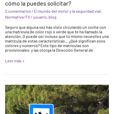
cómo la puedes solicitar?
2 comentarios
/
El mundo del motor y la seguridad vial
,
Normativa ITV
/
usuario_blog
Seguro que alguna vez has visto circulando un coche con
una matrícula de color rojo o verde que te ha llamado la
atención. O puede ser incluso que tú mismo necesites una
matrícula de estas características… ¿Qué significan esos
colores y números? Este tipo de matrículas son
provisionales, y las otorga la Dirección General de
Leer más »
5
razones
por
las
que
tu