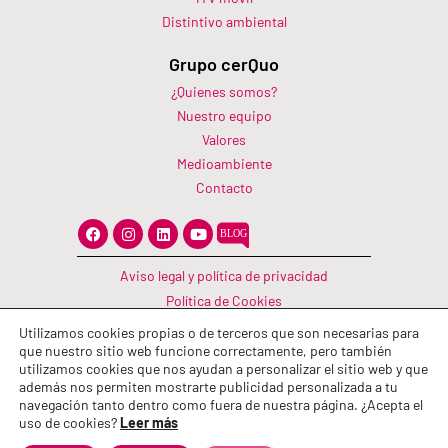
Distintivo ambiental
Grupo cerQuo
¿Quienes somos?
Nuestro equipo
Valores
Medioambiente
Contacto
F
I
L
Y
a
n
i
o
c
s
n
u
e
t
k
t
Aviso legal y política de privacidad
b
a
e
u
o
g
d
b
Política de Cookies
o
r
i
e
Canal Información
k
a
n
Utilizamos cookies propias o de terceros que son necesarias para
m
Política de calidad
que nuestro sitio web funcione correctamente, pero también
utilizamos cookies que nos ayudan a personalizar el sitio web y que
además nos permiten mostrarte publicidad personalizada a tu
navegación tanto dentro como fuera de nuestra página. ¿Acepta el
uso de cookies?
Leer más