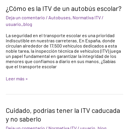
¿Cómo es la ITV de un autobús escolar?
Deja un comentario
/
Autobuses
,
Normativa ITV
/
usuario_blog
La seguridad en el transporte escolar es una prioridad
indiscutible en nuestras carreteras. En España, donde
circulan alrededor de 17,500 vehículos dedicados a esta
noble tarea, la inspección técnica de vehículos (ITV) juega
un papel fundamental en garantizar la integridad de los
menores que confiamos a diario en sus manos. ¿Sabías
que el transporte escolar
Leer más »
Cuidado,
Cuidado, podrías tener la ITV caducada
podrías
y no saberlo
tener
la
Deja un comentario
/
Normativa ITV
/
usuario_blog
ITV