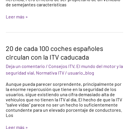
de semejantes características
Leer más »
20
20 de cada 100 coches españoles
de
circulan con la ITV caducada
cada
100
Deja un comentario
/
Consejos ITV
,
El mundo del motor y la
coches
españoles
seguridad vial
,
Normativa ITV
/
usuario_blog
circulan
con
Aunque pueda parecer sorprendente, principalmente por
la
la enorme repercusión que tiene en la seguridad de los
ITV
usuarios, sigue existiendo una cifra demasiado alta de
caducada
vehículos que no tienen la ITV al día. El hecho de que la ITV
“salve vidas” parece no ser un hecho lo suficientemente
contundente para un elevado porcentaje de conductores.
Los
Leer más »