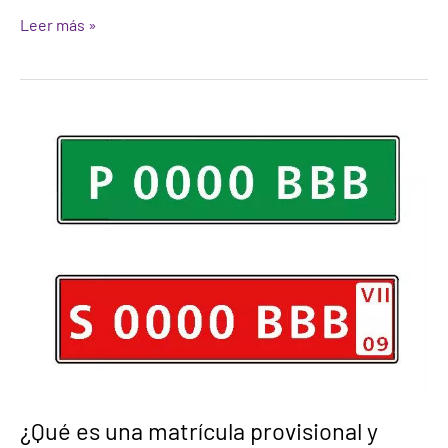
Leer más »
¿Qué
es
una
matrícula
provisional
y
cómo
la
puedes
solicitar?
¿Qué es una matrícula provisional y