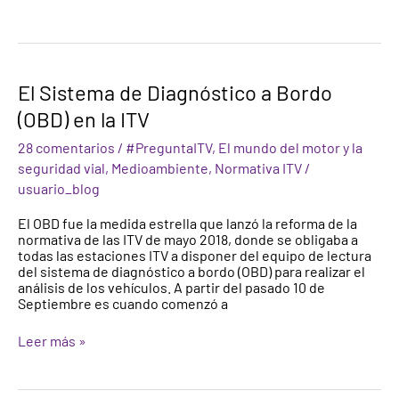
El
El Sistema de Diagnóstico a Bordo
Sistema
(OBD) en la ITV
de
Diagnóstico
28 comentarios
/
#PreguntaITV
,
El mundo del motor y la
a
Bordo
seguridad vial
,
Medioambiente
,
Normativa ITV
/
(OBD)
usuario_blog
en
la
El OBD fue la medida estrella que lanzó la reforma de la
ITV
normativa de las ITV de mayo 2018, donde se obligaba a
todas las estaciones ITV a disponer del equipo de lectura
del sistema de diagnóstico a bordo (OBD) para realizar el
análisis de los vehículos. A partir del pasado 10 de
Septiembre es cuando comenzó a
Leer más »