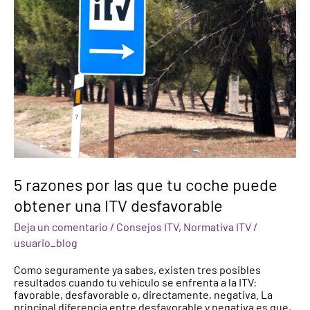
coche
puede
obtener
una
ITV
desfavorable
5 razones por las que tu coche puede
obtener una ITV desfavorable
Deja un comentario
/
Consejos ITV
,
Normativa ITV
/
usuario_blog
Como seguramente ya sabes, existen tres posibles
resultados cuando tu vehículo se enfrenta a la ITV:
favorable, desfavorable o, directamente, negativa. La
principal diferencia entre desfavorable y negativa es que,