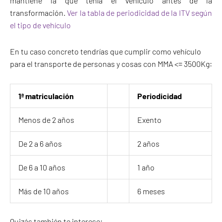
mantiene la que tenía el vehículo antes de la
transformación.
Ver la tabla de periodicidad de la ITV según
el tipo de vehículo
En tu caso concreto tendrías que cumplir como vehículo
para el transporte de personas y cosas con MMA <= 3500Kg:
1ª matriculación
Periodicidad
Menos de 2 años
Exento
De 2 a 6 años
2 años
De 6 a 10 años
1 año
Más de 10 años
6 meses
Quizás también te interese: