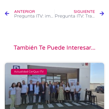
Ant
Si
ANTERIOR
SIGUIENTE
Pregunta ITV: importar un vehículo desde Emiratos Árabes (Dubai)
Pregunta ITV: Tractores pequeños ¿Necesitan pasar la ITV para circular por carretera?
También Te Puede Interesar...
Actualidad CerQuo ITV