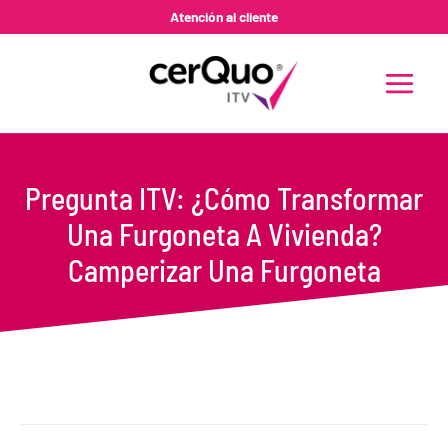
Ir
Atención al cliente
al
contenido
MAIN
MENU
Pregunta ITV: ¿Cómo Transformar
Una Furgoneta A Vivienda?
Camperizar Una Furgoneta