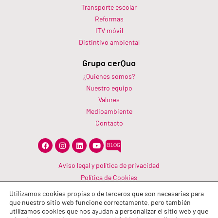
Transporte escolar
Reformas
ITV móvil
Distintivo ambiental
Grupo cerQuo
¿Quienes somos?
Nuestro equipo
Valores
Medioambiente
Contacto
F
I
L
Y
a
n
i
o
c
s
n
u
e
t
k
t
Aviso legal y política de privacidad
b
a
e
u
Política de Cookies
o
g
d
b
o
r
i
e
Canal Información
k
a
n
Utilizamos cookies propias o de terceros que son necesarias para
m
Política de calidad
que nuestro sitio web funcione correctamente, pero también
utilizamos cookies que nos ayudan a personalizar el sitio web y que