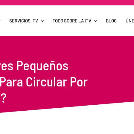
SERVICIOS ITV
TODO SOBRE LA ITV
BLOG
ÚNE
ores Pequeños
Para Circular Por
a?