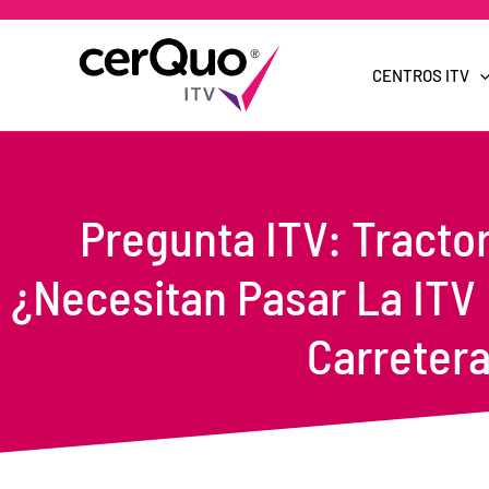
Ir
al
contenido
CENTROS ITV
Pregunta ITV: Tract
¿Necesitan Pasar La ITV 
Carreter