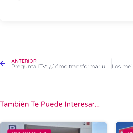
Ant
ANTERIOR
Pregunta ITV: ¿Cómo transformar una furgoneta a vivienda? Camperizar una furgoneta
También Te Puede Interesar...
Actualidad CerQuo ITV
Act