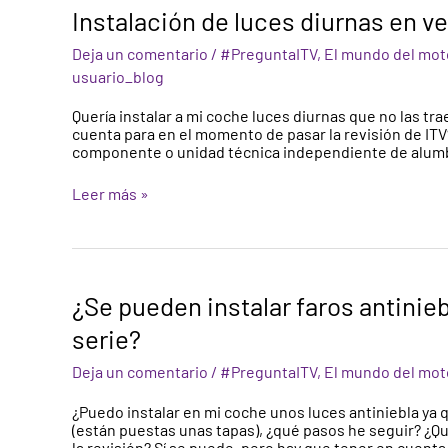
Instalación
Instalación de luces diurnas en v
de
luces
Deja un comentario
/
#PreguntaITV
,
El mundo del moto
diurnas
usuario_blog
en
vehículos
Quería instalar a mi coche luces diurnas que no las tr
cuenta para en el momento de pasar la revisión de ITV
componente o unidad técnica independiente de alumb
Leer más »
¿Se
¿Se pueden instalar faros antinieb
pueden
instalar
serie?
faros
antiniebla
Deja un comentario
/
#PreguntaITV
,
El mundo del moto
en
vehículos
¿Puedo instalar en mi coche unos luces antiniebla ya q
que
(están puestas unas tapas), ¿qué pasos he seguir? ¿Q
no
la revisión? Sí se puede, pero hay que tener en cuenta