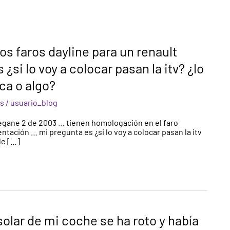
s faros dayline para un renault
si lo voy a colocar pasan la itv? ¿lo
ca o algo?
es
/
usuario_blog
egane 2 de 2003 … tienen homologación en el faro
ntación … mi pregunta es ¿si lo voy a colocar pasan la itv
de […]
 solar de mi coche se ha roto y había