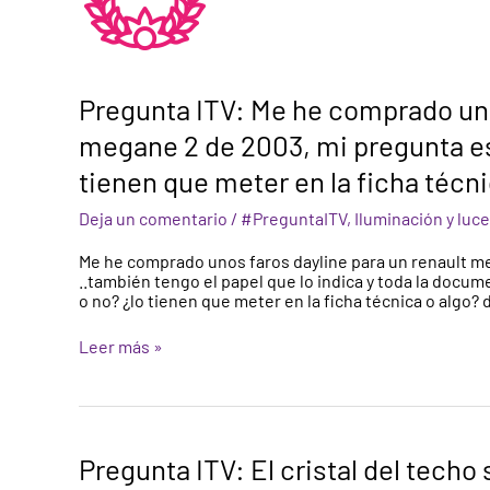
comprado
unos
faros
dayline
para
Pregunta ITV: Me he comprado uno
un
renault
megane 2 de 2003, mi pregunta es ¿
megane
2
tienen que meter en la ficha técni
de
2003,
Deja un comentario
/
#PreguntaITV
,
Iluminación y luc
mi
pregunta
Me he comprado unos faros dayline para un renault m
es
..también tengo el papel que lo indica y toda la docume
¿si
o no? ¿lo tienen que meter en la ficha técnica o algo? 
lo
voy
Leer más »
a
colocar
pasan
la
itv?
¿lo
Pregunta
Pregunta ITV: El cristal del techo
tienen
ITV:
que