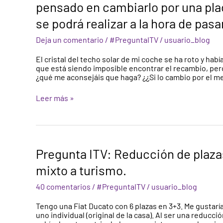
El
pensado en cambiarlo por una plac
meter
cristal
en
se podrá realizar a la hora de pasar
del
la
techo
ficha
solar
Deja un comentario
/
#PreguntaITV
/
usuario_blog
técnica
de
o
mi
El cristal del techo solar de mi coche se ha roto y hab
algo?
coche
que está siendo imposible encontrar el recambio, pero n
se
¿qué me aconsejáis que haga? ¿¿Si lo cambio por el me
ha
roto
Leer más »
y
había
pensado
en
cambiarlo
por
Pregunta
Pregunta ITV: Reducción de plaza
una
ITV:
placa
Reducción
mixto a turismo.
de
de
metacrilato,
plazas
40 comentarios
/
#PreguntaITV
/
usuario_blog
pero
en
no
vehículos
Tengo una Fiat Ducato con 6 plazas en 3+3. Me gustarí
sé
y
uno individual (original de la casa). Al ser una reducc
si
cambio