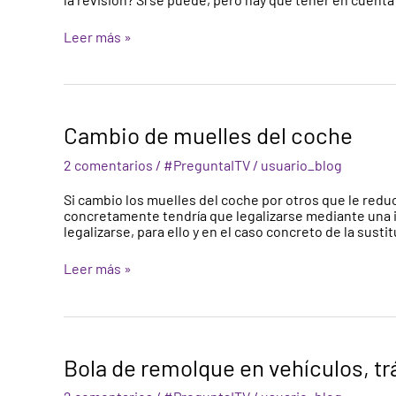
los
lleva
Leer más »
de
serie?
Cambio
Cambio de muelles del coche
de
muelles
2 comentarios
/
#PreguntaITV
/
usuario_blog
del
coche
Si cambio los muelles del coche por otros que le reduc
concretamente tendría que legalizarse mediante una 
legalizarse, para ello y en el caso concreto de la sus
Leer más »
Bola
Bola de remolque en vehículos, t
de
remolque