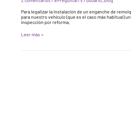
2 comentarios
/
#PreguntaITV
/
usuario_blog
en
vehículos,
Para legalizar la instalación de un enganche de remo
trámites
para nuestro vehículo (que es el caso más habitual) una
y
inspección por reforma.
documentación
en
Leer más »
la
ITV