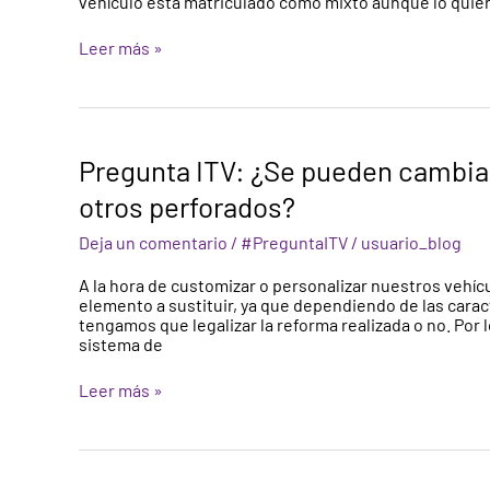
vehículo esta matriculado como mixto aunque lo quier
eso
de
se
vehículo
Leer más »
podrá
mixto
realizar
a
a
turismo.
la
hora
de
Pregunta
Pregunta ITV: ¿Se pueden cambiar
pasar
ITV:
la
¿Se
otros perforados?
ITV
pueden
cambiar
Deja un comentario
/
#PreguntaITV
/
usuario_blog
los
discos
A la hora de customizar o personalizar nuestros vehícu
de
elemento a sustituir, ya que dependiendo de las caract
freno
tengamos que legalizar la reforma realizada o no. Por l
del
sistema de
coche
por
Leer más »
otros
perforados?