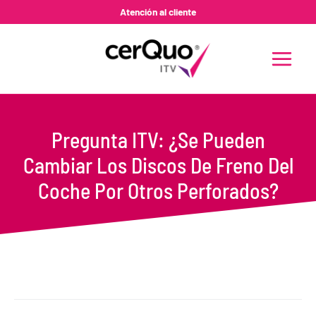
Ir
Atención al cliente
al
contenido
MAIN
MENU
Pregunta ITV: ¿Se Pueden
Cambiar Los Discos De Freno Del
Coche Por Otros Perforados?