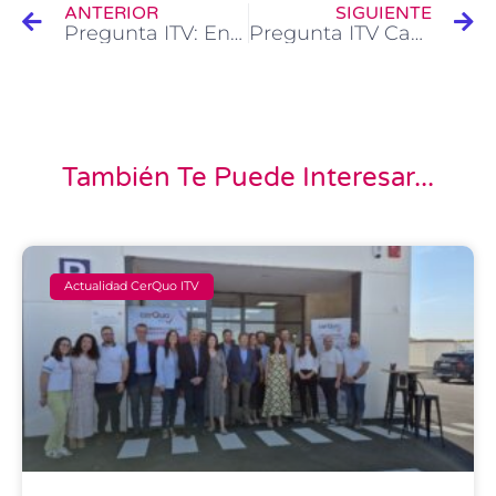
ANTERIOR
SIGUIENTE
Pregunta ITV: En la ficha técnica de mi vehículo (Nissan Qashqai+2), pone en neumático 215/60R1791U. Pero siempre ha tenido neumáticos código H. ¿Es normal?
Pregunta ITV Cambio de Centro de ITV: Mi vehículo ha dado desfavorable en una itv de Alicante. Yo vivo en Albacete. Si Arreglo la avería puedo pasar la itv en Albacete? Sin necesidad de hacer los trámites de expedientes?
También Te Puede Interesar...
Actualidad CerQuo ITV