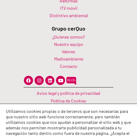
Reformas
ITV móvil
Distintivo ambiental
Grupo cerQuo
¿Quienes somos?
Nuestro equipo
Valores
Medioambiente
Contacto
F
I
L
Y
a
n
i
o
c
s
n
u
e
t
k
t
Aviso legal y política de privacidad
b
a
e
u
o
g
d
b
Política de Cookies
o
r
i
e
Canal Información
k
a
n
Utilizamos cookies propias o de terceros que son necesarias para
m
Política de calidad
que nuestro sitio web funcione correctamente, pero también
utilizamos cookies que nos ayudan a personalizar el sitio web y que
además nos permiten mostrarte publicidad personalizada a tu
navegación tanto dentro como fuera de nuestra página. ¿Acepta el