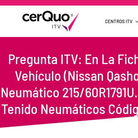
Ir
al
contenido
CENTROS ITV
Pregunta ITV: En La Fic
Vehículo (Nissan Qashq
Neumático 215/60R1791U.
Tenido Neumáticos Códig