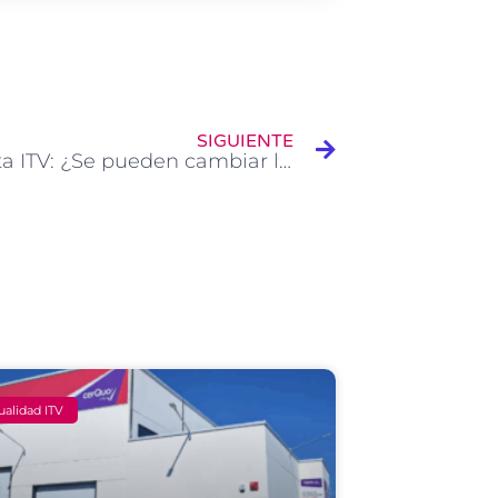
Siguiente
SIGUIENTE
Pregunta ITV: ¿Se pueden cambiar los discos de freno del coche por otros perforados?
ualidad ITV