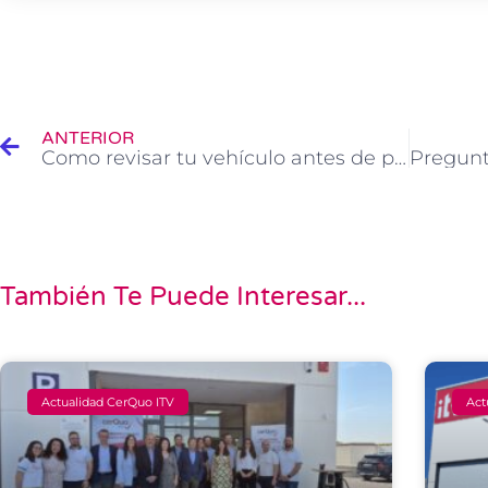
Ant
ANTERIOR
Como revisar tu vehículo antes de pasar la ITV
También Te Puede Interesar...
Actualidad CerQuo ITV
Act