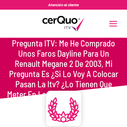
Ir
Atención al cliente
al
contenido
MAIN
MENU
Pregunta ITV: Me He Comprado
Unos Faros Dayline Para Un
Renault Megane 2 De 2003, Mi
Pregunta Es ¿si Lo Voy A Colocar
Pasan La Itv? ¿lo Tienen Que
Meter En La Ficha Técnica O Algo?