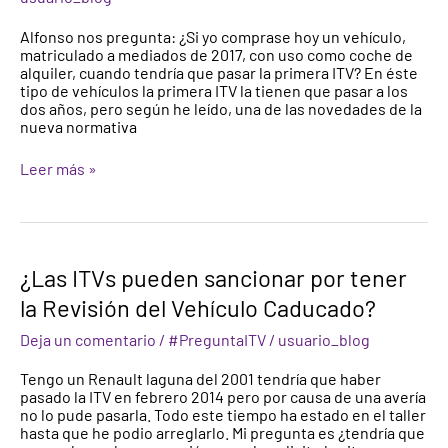
pasar
la
Alfonso nos pregunta: ¿Si yo comprase hoy un vehículo,
primera
matriculado a mediados de 2017, con uso como coche de
ITV
alquiler, cuando tendría que pasar la primera ITV? En éste
a
tipo de vehículos la primera ITV la tienen que pasar a los
mi
dos años, pero según he leído, una de las novedades de la
vehículo?
nueva normativa
Leer más »
¿Las
¿Las ITVs pueden sancionar por tener
ITVs
la Revisión del Vehículo Caducado?
pueden
sancionar
Deja un comentario
/
#PreguntaITV
/
usuario_blog
por
tener
Tengo un Renault laguna del 2001 tendría que haber
la
pasado la ITV en febrero 2014 pero por causa de una avería
Revisión
no lo pude pasarla. Todo este tiempo ha estado en el taller
del
hasta que he podio arreglarlo. Mi pregunta es ¿tendría que
Vehículo