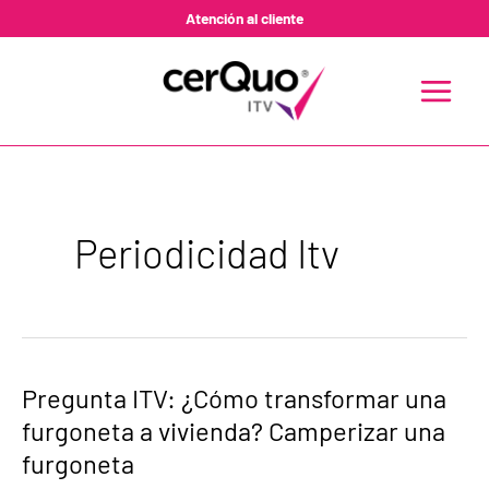
Ir
Atención al cliente
al
contenido
MAIN
MENU
Periodicidad Itv
Pregunta
Pregunta ITV: ¿Cómo transformar una
ITV:
furgoneta a vivienda? Camperizar una
¿Cómo
transformar
furgoneta
una
furgoneta