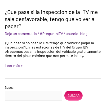
¿Que
¿Que pasa si la inspección de la ITV me
pasa
sale desfavorable, tengo que volver a
si
la
pagar?
inspección
de
Deja un comentario
/
#PreguntaITV
/
usuario_blog
la
ITV
¿Qué pasa si no paso la ITV, tengo que volver a pagar la
me
inspección? En las estaciones de ITV del Grupo IDV
sale
ofrecemos pasar la inspección del vehículo gratuitamente
desfavorable,
dentro del plazo máximo que nos permite la Ley,
tengo
que
Leer más »
volver
a
pagar?
Buscar
BUSCAR