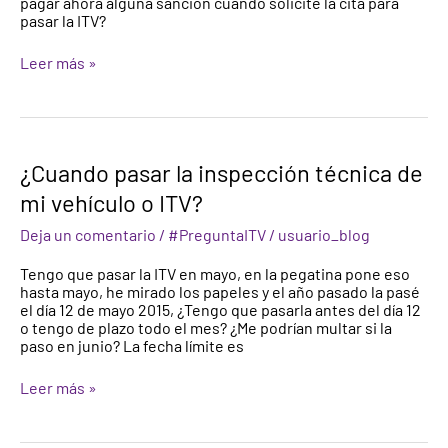
pagar ahora alguna sanción cuando solicite la cita para
Caducado?
pasar la ITV?
Leer más »
¿Cuando
¿Cuando pasar la inspección técnica de
pasar
mi vehículo o ITV?
la
inspección
Deja un comentario
/
#PreguntaITV
/
usuario_blog
técnica
de
Tengo que pasar la ITV en mayo, en la pegatina pone eso
mi
hasta mayo, he mirado los papeles y el año pasado la pasé
vehículo
el día 12 de mayo 2015, ¿Tengo que pasarla antes del día 12
o
o tengo de plazo todo el mes? ¿Me podrían multar si la
ITV?
paso en junio? La fecha límite es
Leer más »