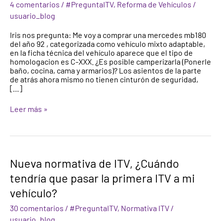
4 comentarios
/
#PreguntaITV
,
Reforma de Vehículos
/
a
usuario_blog
vivienda?
Camperizar
Iris nos pregunta: Me voy a comprar una mercedes mb180
una
del año 92 , categorizada como vehículo mixto adaptable,
furgoneta
en la ficha técnica del vehículo aparece que el tipo de
homologacion es C-XXX. ¿Es posible camperizarla (Ponerle
baño, cocina, cama y armarios)? Los asientos de la parte
de atrás ahora mismo no tienen cinturón de seguridad,
[…]
Leer más »
Nueva
Nueva normativa de ITV, ¿Cuándo
normativa
tendría que pasar la primera ITV a mi
de
ITV,
vehículo?
¿Cuándo
tendría
30 comentarios
/
#PreguntaITV
,
Normativa ITV
/
que
usuario_blog