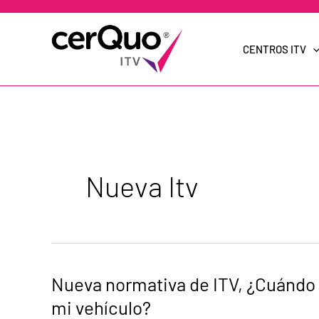
Ir
al
contenido
CENTROS ITV
Nueva Itv
Nueva
Nueva normativa de ITV, ¿Cuándo t
normativa
de
mi vehículo?
ITV,