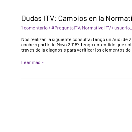
Dudas
Dudas ITV: Cambios en la Normat
ITV:
Cambios
1 comentario
/
#PreguntaITV
,
Normativa ITV
/
usuario
en
la
Nos realizan la siguiente consulta: tengo un Audi de 2
Normativa
coche a partir de Mayo 2018? Tengo entendido que solo 
de
través de la diagnosis para verificar los elementos d
ITV
mayo
Leer más »
2018