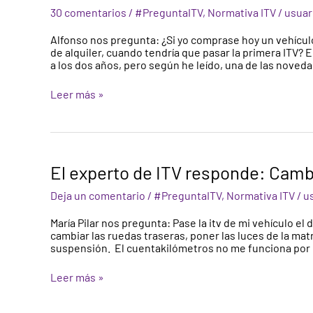
¿Cuándo
30 comentarios
/
#PreguntaITV
,
Normativa ITV
/
usuar
tendría
que
Alfonso nos pregunta: ¿Si yo comprase hoy un vehícu
pasar
de alquiler, cuando tendría que pasar la primera ITV? E
la
a los dos años, pero según he leído, una de las noved
primera
ITV
Leer más »
a
mi
vehículo?
El
El experto de ITV responde: Camb
experto
de
Deja un comentario
/
#PreguntaITV
,
Normativa ITV
/
u
ITV
responde:
María Pilar nos pregunta: Pase la itv de mi vehículo el
Cambio
cambiar las ruedas traseras, poner las luces de la matri
de
suspensión. El cuentakilómetros no me funciona por 
Centro
de
Leer más »
ITV