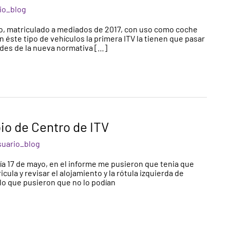
io_blog
lo, matriculado a mediados de 2017, con uso como coche
n éste tipo de vehículos la primera ITV la tienen que pasar
ades de la nueva normativa […]
io de Centro de ITV
suario_blog
 día 17 de mayo, en el informe me pusieron que tenia que
cula y revisar el alojamiento y la rótula izquierda de
lo que pusieron que no lo podían