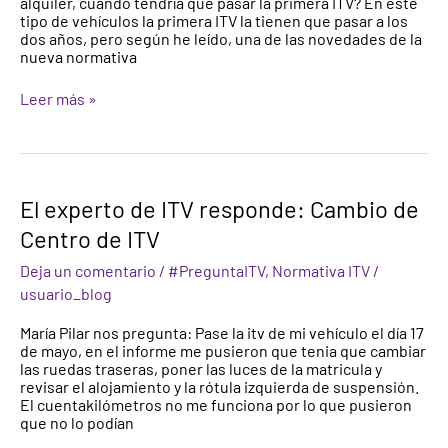
alquiler, cuando tendría que pasar la primera ITV? En éste
a
tipo de vehículos la primera ITV la tienen que pasar a los
mi
dos años, pero según he leído, una de las novedades de la
vehículo?
nueva normativa
Leer más »
El
El experto de ITV responde: Cambio de
experto
Centro de ITV
de
ITV
Deja un comentario
/
#PreguntaITV
,
Normativa ITV
/
responde:
Cambio
usuario_blog
de
Centro
María Pilar nos pregunta: Pase la itv de mi vehículo el día 17
de
de mayo, en el informe me pusieron que tenia que cambiar
ITV
las ruedas traseras, poner las luces de la matricula y
revisar el alojamiento y la rótula izquierda de suspensión.
El cuentakilómetros no me funciona por lo que pusieron
que no lo podían