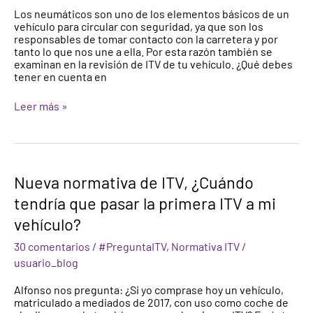
Neumáticos
Los neumáticos son uno de los elementos básicos de un
vehículo para circular con seguridad, ya que son los
responsables de tomar contacto con la carretera y por
tanto lo que nos une a ella. Por esta razón también se
examinan en la revisión de ITV de tu vehículo. ¿Qué debes
tener en cuenta en
Leer más »
Nueva
Nueva normativa de ITV, ¿Cuándo
normativa
tendría que pasar la primera ITV a mi
de
ITV,
vehículo?
¿Cuándo
tendría
30 comentarios
/
#PreguntaITV
,
Normativa ITV
/
que
usuario_blog
pasar
la
Alfonso nos pregunta: ¿Si yo comprase hoy un vehículo,
primera
matriculado a mediados de 2017, con uso como coche de
ITV