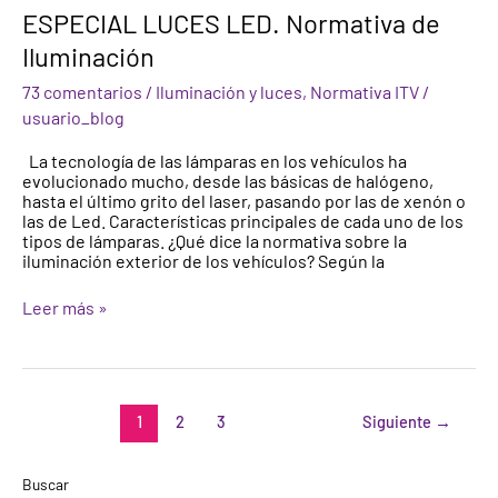
ESPECIAL
ESPECIAL LUCES LED. Normativa de
LUCES
Iluminación
LED.
Normativa
73 comentarios
/
Iluminación y luces
,
Normativa ITV
/
de
Iluminación
usuario_blog
La tecnología de las lámparas en los vehículos ha
evolucionado mucho, desde las básicas de halógeno,
hasta el último grito del laser, pasando por las de xenón o
las de Led. Características principales de cada uno de los
tipos de lámparas. ¿Qué dice la normativa sobre la
iluminación exterior de los vehículos? Según la
Leer más »
1
2
3
Siguiente
→
Buscar