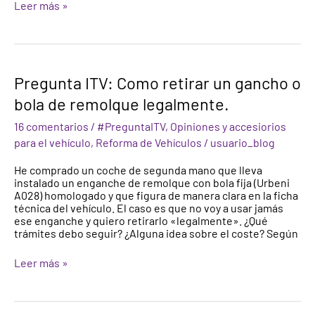
Leer más »
Pregunta
Pregunta ITV: Como retirar un gancho o
ITV:
bola de remolque legalmente.
Como
retirar
16 comentarios
/
#PreguntaITV
,
Opiniones y accesiorios
un
gancho
para el vehículo
,
Reforma de Vehículos
/
usuario_blog
o
bola
He comprado un coche de segunda mano que lleva
de
instalado un enganche de remolque con bola fija (Urbeni
remolque
A028) homologado y que figura de manera clara en la ficha
legalmente.
técnica del vehículo. El caso es que no voy a usar jamás
ese enganche y quiero retirarlo «legalmente». ¿Qué
trámites debo seguir? ¿Alguna idea sobre el coste? Según
Leer más »