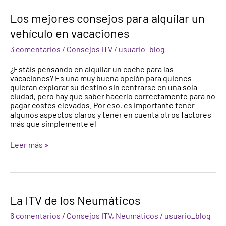
Los
Los mejores consejos para alquilar un
mejores
vehículo en vacaciones
consejos
para
3 comentarios
/
Consejos ITV
/
usuario_blog
alquilar
un
¿Estáis pensando en alquilar un coche para las
vehículo
vacaciones? Es una muy buena opción para quienes
en
quieran explorar su destino sin centrarse en una sola
vacaciones
ciudad, pero hay que saber hacerlo correctamente para no
pagar costes elevados. Por eso, es importante tener
algunos aspectos claros y tener en cuenta otros factores
más que simplemente el
Leer más »
La
La ITV de los Neumáticos
ITV
de
6 comentarios
/
Consejos ITV
,
Neumáticos
/
usuario_blog
los