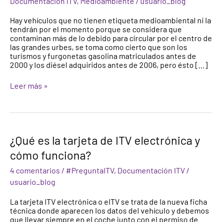
Documentación ITV
,
Medioambiente
/
usuario_blog
de
tu
Hay vehículos que no tienen etiqueta medioambiental ni la
vehículo?
tendrán por el momento porque se considera que
contaminan más de lo debido para circular por el centro de
las grandes urbes, se toma como cierto que son los
turismos y furgonetas gasolina matriculados antes de
2000 y los diésel adquiridos antes de 2006, pero ésto […]
Leer más »
¿Qué
¿Qué es la tarjeta de ITV electrónica y
es
cómo funciona?
la
tarjeta
4 comentarios
/
#PreguntaITV
,
Documentación ITV
/
de
ITV
usuario_blog
electrónica
y
La tarjeta ITV electrónica o eITV se trata de la nueva ficha
cómo
técnica donde aparecen los datos del vehículo y debemos
funciona?
que llevar siempre en el coche junto con el permiso de