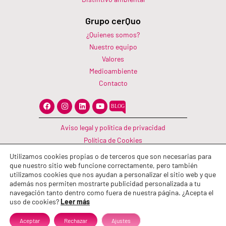
Grupo cerQuo
¿Quienes somos?
Nuestro equipo
Valores
Medioambiente
Contacto
F
I
L
Y
a
n
i
o
c
s
n
u
e
t
k
t
Aviso legal y política de privacidad
b
a
e
u
o
g
d
b
Política de Cookies
o
r
i
e
Canal Información
k
a
n
Utilizamos cookies propias o de terceros que son necesarias para
m
Política de calidad
que nuestro sitio web funcione correctamente, pero también
utilizamos cookies que nos ayudan a personalizar el sitio web y que
además nos permiten mostrarte publicidad personalizada a tu
navegación tanto dentro como fuera de nuestra página. ¿Acepta el
uso de cookies?
Leer más
Aceptar
Rechazar
Ajustes
© 2026 Grupo cerQuo. Todos los derechos reservados.