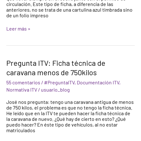
circulación. Este tipo de ficha, a diferencia de las
anteriores, no se trata de una cartulina azul timbrada sino
de un folio impreso
Leer más »
Pregunta
Pregunta ITV: Ficha técnica de
ITV:
caravana menos de 750kilos
Ficha
técnica
55 comentarios
/
#PreguntaITV
,
Documentación ITV
,
de
caravana
Normativa ITV
/
usuario_blog
menos
de
José nos pregunta: tengo una caravana antigua de menos
750kilos
de 750 kilos, el problema es que no tengo la ficha técnica.
He leído que en la ITV te pueden hacer la ficha técnica de
la caravana de nuevo. ¿Qué hay de cierto en esto? ¿Qué
puedo hacer? En éste tipo de vehículos, al no estar
matriculados