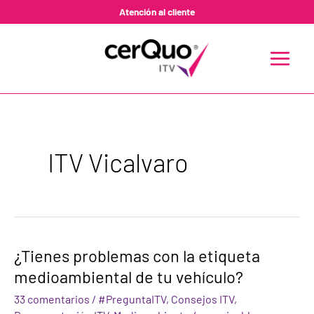
Ir
Paginación
Atención al cliente
al
de
contenido
entradas
MAIN
MENU
ITV Vicalvaro
¿Tienes
¿Tienes problemas con la etiqueta
problemas
medioambiental de tu vehículo?
con
la
33 comentarios
/
#PreguntaITV
,
Consejos ITV
,
etiqueta
medioambiental