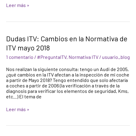
Leer más »
Dudas
Dudas ITV: Cambios en la Normativa de
ITV:
ITV mayo 2018
Cambios
en
1 comentario
/
#PreguntaITV
,
Normativa ITV
/
usuario_blog
la
Normativa
Nos realizan la siguiente consulta: tengo un Audi de 2005,
de
¿qué cambios en la ITV afectan a la inspección de mi coche
ITV
a partir de Mayo 2018? Tengo entendido que solo afectaría
mayo
a coches a partir de 2006 (la verificación a través de la
2018
diagnosis para verificar los elementos de seguridad, Kms,
etc…) El tema de
Leer más »