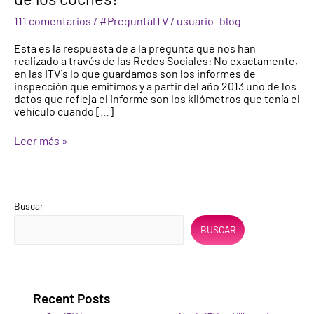
un
111 comentarios
/
#PreguntaITV
/
usuario_blog
historial
de
Esta es la respuesta de a la pregunta que nos han
kilometraje
realizado a través de las Redes Sociales: No exactamente,
de
en las ITV´s lo que guardamos son los informes de
los
inspección que emitimos y a partir del año 2013 uno de los
coches?
datos que refleja el informe son los kilómetros que tenía el
vehículo cuando […]
Leer más »
Buscar
BUSCAR
Recent Posts