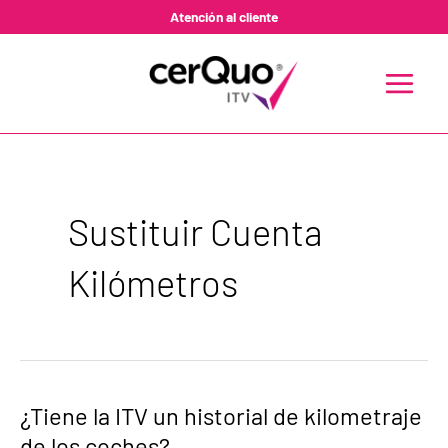
Ir
Atención al cliente
al
contenido
MAIN
MENU
Sustituir Cuenta
Kilómetros
¿Tiene
¿Tiene la ITV un historial de kilometraje
la
de los coches?
ITV