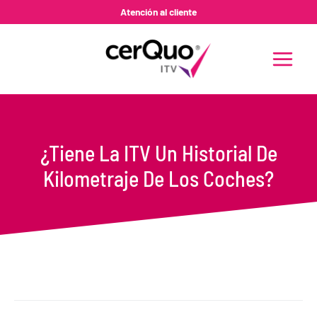
Ir
Atención al cliente
al
contenido
MAIN
MENU
¿Tiene La ITV Un Historial De
Kilometraje De Los Coches?