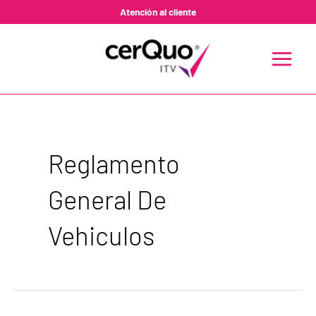
Ir
Atención al cliente
al
contenido
MAIN
MENU
Reglamento
General De
Vehiculos