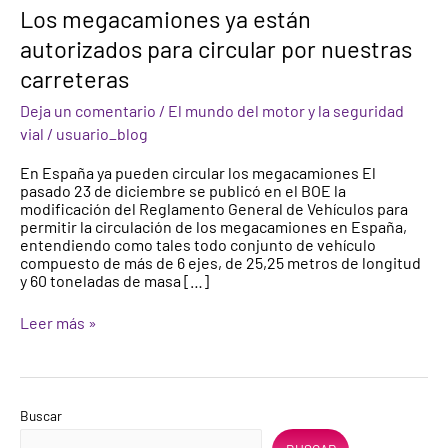
Los
Los megacamiones ya están
megacamiones
autorizados para circular por nuestras
ya
están
carreteras
autorizados
para
Deja un comentario
/
El mundo del motor y la seguridad
circular
vial
/
usuario_blog
por
nuestras
En España ya pueden circular los megacamiones El
carreteras
pasado 23 de diciembre se publicó en el BOE la
modificación del Reglamento General de Vehículos para
permitir la circulación de los megacamiones en España,
entendiendo como tales todo conjunto de vehículo
compuesto de más de 6 ejes, de 25,25 metros de longitud
y 60 toneladas de masa […]
Leer más »
Buscar