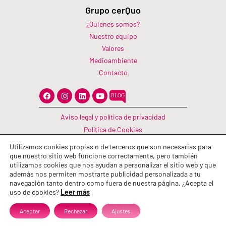
Grupo cerQuo
¿Quienes somos?
Nuestro equipo
Valores
Medioambiente
Contacto
F
I
L
Y
a
n
i
o
c
s
n
u
e
t
k
t
Aviso legal y política de privacidad
b
a
e
u
o
g
d
b
Política de Cookies
o
r
i
e
Canal Información
k
a
n
Utilizamos cookies propias o de terceros que son necesarias para
m
Política de calidad
que nuestro sitio web funcione correctamente, pero también
utilizamos cookies que nos ayudan a personalizar el sitio web y que
además nos permiten mostrarte publicidad personalizada a tu
navegación tanto dentro como fuera de nuestra página. ¿Acepta el
uso de cookies?
Leer más
Aceptar
Rechazar
Ajustes
© 2026 Grupo cerQuo. Todos los derechos reservados.