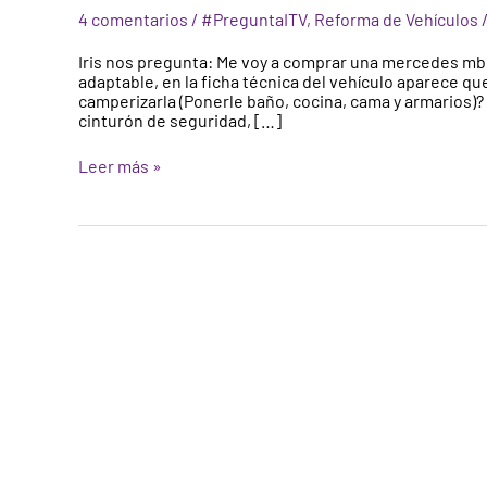
una
4 comentarios
/
#PreguntaITV
,
Reforma de Vehículos
furgoneta
a
Iris nos pregunta: Me voy a comprar una mercedes mb1
vivienda?
adaptable, en la ficha técnica del vehículo aparece q
Camperizar
camperizarla (Ponerle baño, cocina, cama y armarios)?
una
cinturón de seguridad, […]
furgoneta
Leer más »