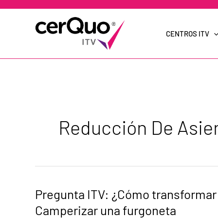
Ir
al
contenido
CENTROS ITV
Reducción De Asie
Pregunta
Pregunta ITV: ¿Cómo transformar 
ITV:
¿Cómo
Camperizar una furgoneta
transformar