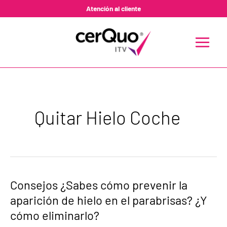
Ir
Atención al cliente
al
contenido
MAIN
MENU
Quitar Hielo Coche
Consejos
Consejos ¿Sabes cómo prevenir la
¿Sabes
aparición de hielo en el parabrisas? ¿Y
cómo
prevenir
cómo eliminarlo?
la
aparición