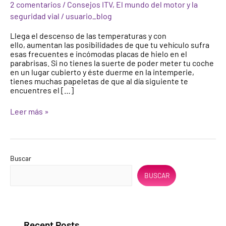
2 comentarios
/
Consejos ITV
,
El mundo del motor y la
de
seguridad vial
/
usuario_blog
hielo
en
Llega el descenso de las temperaturas y con
el
ello, aumentan las posibilidades de que tu vehículo sufra
parabrisas?
esas frecuentes e incómodas placas de hielo en el
¿Y
parabrisas. Si no tienes la suerte de poder meter tu coche
cómo
en un lugar cubierto y éste duerme en la intemperie,
eliminarlo?
tienes muchas papeletas de que al día siguiente te
encuentres el […]
Leer más »
Buscar
BUSCAR
Recent Posts