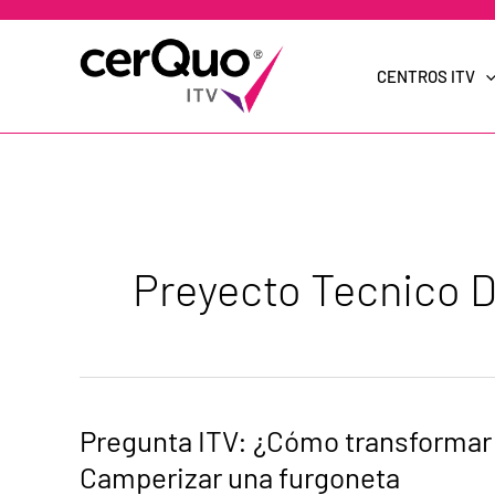
Ir
al
contenido
CENTROS ITV
Preyecto Tecnico D
Pregunta
Pregunta ITV: ¿Cómo transformar 
ITV:
¿Cómo
Camperizar una furgoneta
transformar