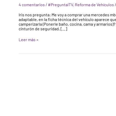
una
4 comentarios
/
#PreguntaITV
,
Reforma de Vehículos
furgoneta
a
Iris nos pregunta: Me voy a comprar una mercedes mb1
vivienda?
adaptable, en la ficha técnica del vehículo aparece q
Camperizar
camperizarla (Ponerle baño, cocina, cama y armarios)?
una
cinturón de seguridad, […]
furgoneta
Leer más »