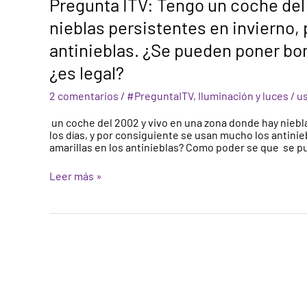
Pregunta ITV: Tengo un coche del
ITV:
Tengo
nieblas persistentes en invierno,
un
antinieblas. ¿Se pueden poner bom
coche
del
¿es legal?
2002
y
2 comentarios
/
#PreguntaITV
,
Iluminación y luces
/
u
vivo
en
una
un coche del 2002 y vivo en una zona donde hay niebla
zona
los días, y por consiguiente se usan mucho los antini
donde
amarillas en los antinieblas? Como poder se que se p
hay
nieblas
Leer más »
persistentes
en
invierno,
por
consiguiente
se
usan
mucho
los
antinieblas.
¿Se