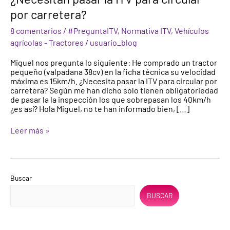
pequeños
por carretera?
¿Necesitan
pasar
8 comentarios
/
#PreguntaITV
,
Normativa ITV
,
Vehículos
la
agrícolas - Tractores
/
usuario_blog
ITV
para
Miguel nos pregunta lo siguiente: He comprado un tractor
circular
pequeño (valpadana 38cv) en la ficha técnica su velocidad
por
máxima es 15km/h. ¿Necesita pasar la ITV para circular por
carretera?
carretera? Según me han dicho solo tienen obligatoriedad
de pasar la la inspección los que sobrepasan los 40km/h
¿es así? Hola Miguel, no te han informado bien, […]
Leer más »
Buscar
BUSCAR