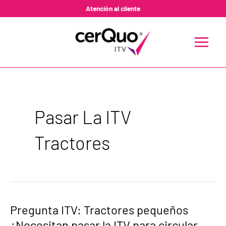
Ir
Atención al cliente
al
contenido
MAIN
MENU
Pasar La ITV
Tractores
Pregunta
Pregunta ITV: Tractores pequeños
ITV:
¿Necesitan pasar la ITV para circular
Tractores