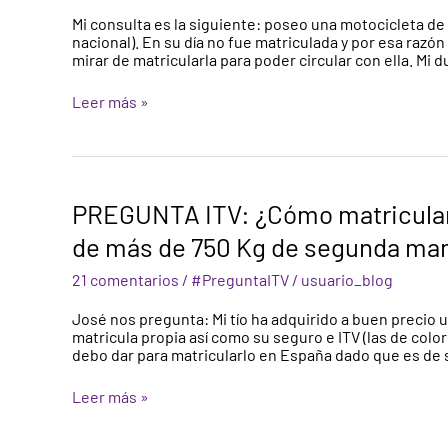
un
Mi consulta es la siguiente: poseo una motocicleta de 
vehículo
nacional). En su día no fue matriculada y por esa razón
nunca
mirar de matricularla para poder circular con ella. Mi d
matriculado
Leer más »
PREGUNTA
PREGUNTA ITV: ¿Cómo matricular y
ITV:
¿Cómo
de más de 750 Kg de segunda ma
matricular
y
21 comentarios
/
#PreguntaITV
/
usuario_blog
legalizar
un
José nos pregunta: Mi tío ha adquirido a buen precio 
remolque
matricula propia así como su seguro e ITV (las de colo
extranjero
debo dar para matricularlo en España dado que es d
de
más
Leer más »
de
750
Kg