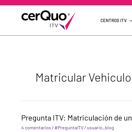
Ir
al
contenido
CENTROS ITV
Matricular Vehicul
Pregunta
Pregunta ITV: Matriculación de u
ITV:
Matriculación
4 comentarios
/
#PreguntaITV
/
usuario_blog
de