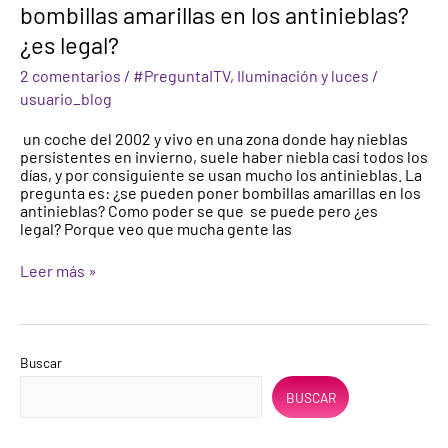
vivo
bombillas amarillas en los antinieblas?
en
una
¿es legal?
zona
donde
2 comentarios
/
#PreguntaITV
,
Iluminación y luces
/
hay
usuario_blog
nieblas
persistentes
un coche del 2002 y vivo en una zona donde hay nieblas
en
persistentes en invierno, suele haber niebla casi todos los
invierno,
días, y por consiguiente se usan mucho los antinieblas. La
por
pregunta es: ¿se pueden poner bombillas amarillas en los
consiguiente
antinieblas? Como poder se que se puede pero ¿es
se
legal? Porque veo que mucha gente las
usan
mucho
Leer más »
los
antinieblas.
¿Se
pueden
poner
bombillas
Buscar
amarillas
en
BUSCAR
los
antinieblas?