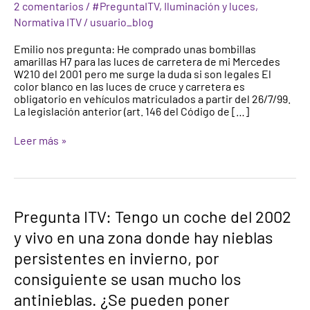
2 comentarios
/
#PreguntaITV
,
Iluminación y luces
,
amarillas
Normativa ITV
/
usuario_blog
en
las
Emilio nos pregunta: He comprado unas bombillas
luces
amarillas H7 para las luces de carretera de mi Mercedes
de
W210 del 2001 pero me surge la duda si son legales El
los
color blanco en las luces de cruce y carretera es
vehículos?
obligatorio en vehículos matriculados a partir del 26/7/99.
La legislación anterior (art. 146 del Código de […]
Leer más »
Pregunta
Pregunta ITV: Tengo un coche del 2002
ITV:
y vivo en una zona donde hay nieblas
Tengo
un
persistentes en invierno, por
coche
del
consiguiente se usan mucho los
2002
antinieblas. ¿Se pueden poner
y