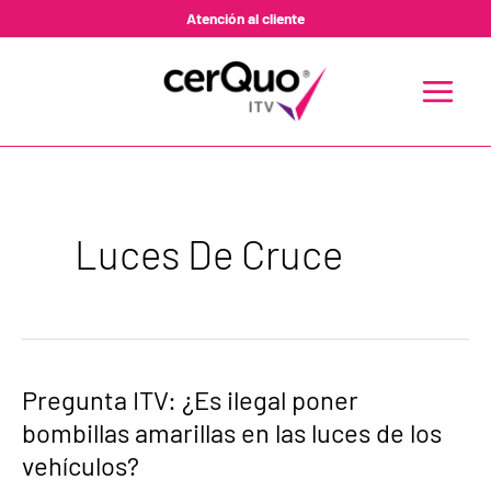
Ir
Atención al cliente
al
contenido
MAIN
MENU
Luces De Cruce
Pregunta
Pregunta ITV: ¿Es ilegal poner
ITV:
bombillas amarillas en las luces de los
¿Es
ilegal
vehículos?
poner
bombillas