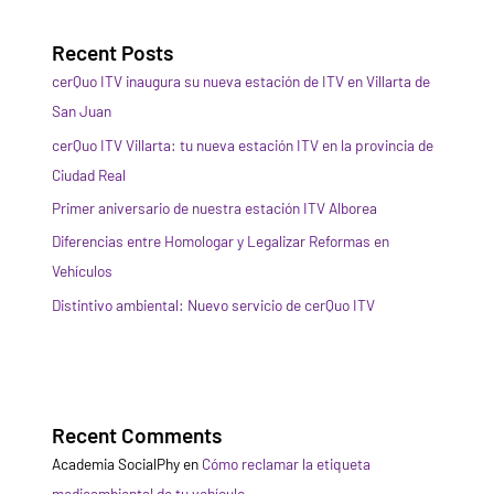
¿es
legal?
Recent Posts
cerQuo ITV inaugura su nueva estación de ITV en Villarta de
San Juan
cerQuo ITV Villarta: tu nueva estación ITV en la provincia de
Ciudad Real
Primer aniversario de nuestra estación ITV Alborea
Diferencias entre Homologar y Legalizar Reformas en
Vehículos
Distintivo ambiental: Nuevo servicio de cerQuo ITV
Recent Comments
Academia SocialPhy
en
Cómo reclamar la etiqueta
medioambiental de tu vehículo