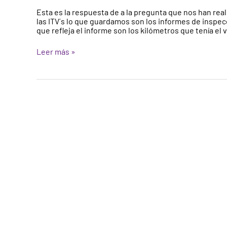
historial
Esta es la respuesta de a la pregunta que nos han rea
de
las ITV´s lo que guardamos son los informes de inspec
kilometraje
que refleja el informe son los kilómetros que tenía el
de
los
Leer más »
coches?