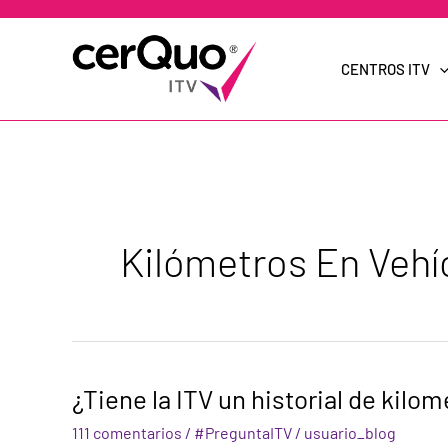
Ir
al
contenido
CENTROS ITV
Kilómetros En Vehí
¿Tiene
¿Tiene la ITV un historial de kilo
la
ITV
111 comentarios
/
#PreguntaITV
/
usuario_blog
un