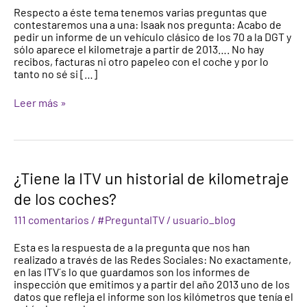
Respecto a éste tema tenemos varias preguntas que
kilometraje
contestaremos una a una: Isaak nos pregunta: Acabo de
real
pedir un informe de un vehículo clásico de los 70 a la DGT y
de
sólo aparece el kilometraje a partir de 2013…. No hay
un
recibos, facturas ni otro papeleo con el coche y por lo
vehículo?
tanto no sé si […]
Leer más »
¿Tiene
¿Tiene la ITV un historial de kilometraje
la
de los coches?
ITV
un
111 comentarios
/
#PreguntaITV
/
usuario_blog
historial
de
Esta es la respuesta de a la pregunta que nos han
kilometraje
realizado a través de las Redes Sociales: No exactamente,
de
en las ITV´s lo que guardamos son los informes de
los
inspección que emitimos y a partir del año 2013 uno de los
coches?
datos que refleja el informe son los kilómetros que tenía el