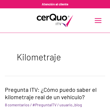
Ir
Atención al cliente
al
contenido
MAIN
MENU
Kilometraje
Pregunta
Pregunta ITV: ¿Cómo puedo saber el
ITV:
kilometraje real de un vehículo?
¿Cómo
puedo
8 comentarios
/
#PreguntaITV
/
usuario_blog
saber
el