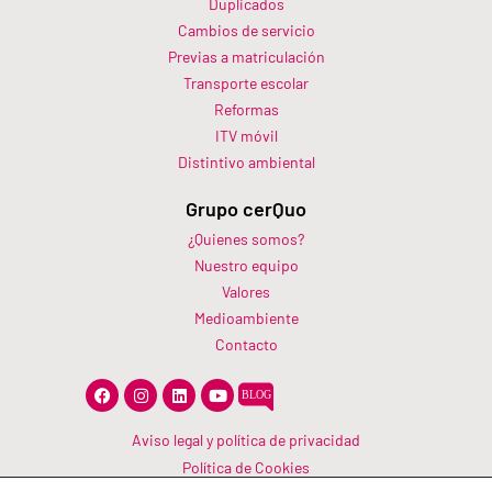
Duplicados
Cambios de servicio
Previas a matriculación
Transporte escolar
Reformas
ITV móvil
Distintivo ambiental
Grupo cerQuo
¿Quienes somos?
Nuestro equipo
Valores
Medioambiente
Contacto
F
I
L
Y
a
n
i
o
c
s
n
u
e
t
k
t
Aviso legal y política de privacidad
b
a
e
u
Política de Cookies
o
g
d
b
o
r
i
e