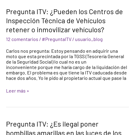
Pregunta
Pregunta ITV: ¿Pueden los Centros de
ITV:
Inspección Técnica de Vehículos
¿Pueden
los
retener o inmovilizar vehículos?
Centros
de
12 comentarios
/
#PreguntaITV
/
usuario_blog
Inspección
Técnica
Carlos nos pregunta: Estoy pensando en adquirir una
de
moto que esta precintada por la TGSS (Tesorería General
Vehículos
de la Seguridad Social) lo cual no es un
retener
inconveniente porque me haría cargo de la liquidación del
o
embargo. El problema es que tiene la ITV caducada desde
inmovilizar
hace dos años. Yo le pido al propietario actual que pase la
vehículos?
Leer más »
Pregunta
Pregunta ITV: ¿Es ilegal poner
ITV:
bombillas amarillas en las luces de los
¿Es