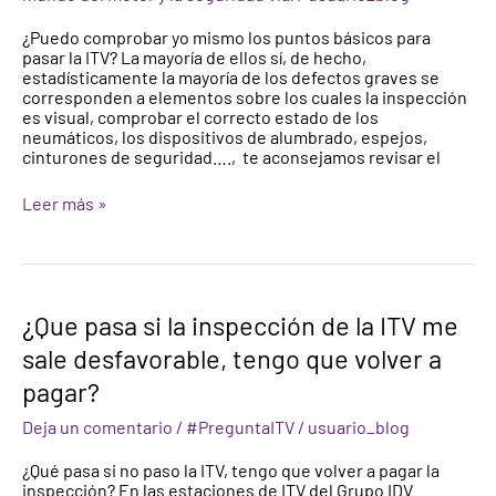
pasar
la
¿Puedo comprobar yo mismo los puntos básicos para
ITV
pasar la ITV? La mayoría de ellos sí, de hecho,
estadísticamente la mayoría de los defectos graves se
corresponden a elementos sobre los cuales la inspección
es visual, comprobar el correcto estado de los
neumáticos, los dispositivos de alumbrado, espejos,
cinturones de seguridad…., te aconsejamos revisar el
Leer más »
¿Que
¿Que pasa si la inspección de la ITV me
pasa
sale desfavorable, tengo que volver a
si
la
pagar?
inspección
de
Deja un comentario
/
#PreguntaITV
/
usuario_blog
la
ITV
¿Qué pasa si no paso la ITV, tengo que volver a pagar la
me
inspección? En las estaciones de ITV del Grupo IDV