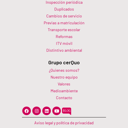
Inspección periódica
Duplicados
Cambios de servicio
Previas a matriculación
Transporte escolar
Reformas
ITV móvil
Distintivo ambiental
Grupo cerQuo
¿Quienes somos?
Nuestro equipo
Valores
Medioambiente
Contacto
F
I
L
Y
a
n
i
o
c
s
n
u
e
t
k
t
Aviso legal y política de privacidad
b
a
e
u