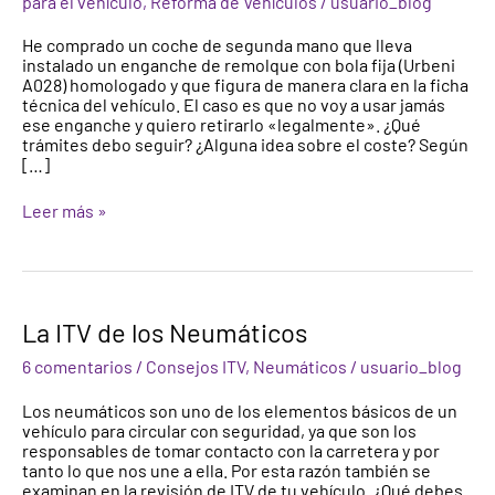
para el vehículo
,
Reforma de Vehículos
/
usuario_blog
o
bola
He comprado un coche de segunda mano que lleva
de
instalado un enganche de remolque con bola fija (Urbeni
remolque
A028) homologado y que figura de manera clara en la ficha
legalmente.
técnica del vehículo. El caso es que no voy a usar jamás
ese enganche y quiero retirarlo «legalmente». ¿Qué
trámites debo seguir? ¿Alguna idea sobre el coste? Según
[…]
Leer más »
La
La ITV de los Neumáticos
ITV
de
6 comentarios
/
Consejos ITV
,
Neumáticos
/
usuario_blog
los
Neumáticos
Los neumáticos son uno de los elementos básicos de un
vehículo para circular con seguridad, ya que son los
responsables de tomar contacto con la carretera y por
tanto lo que nos une a ella. Por esta razón también se
examinan en la revisión de ITV de tu vehículo. ¿Qué debes