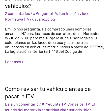
ilegal
vehículos?
poner
bombillas
2 comentarios
/
#PreguntaITV
,
Iluminación y luces
,
amarillas
Normativa ITV
/
usuario_blog
en
las
Emilio nos pregunta: He comprado unas bombillas
luces
amarillas H7 para las luces de carretera de mi Mercedes
de
W210 del 2001 pero me surge la duda si son legales El
los
color blanco en las luces de cruce y carretera es
vehículos?
obligatorio en vehículos matriculados a partir del 26/7/99.
La legislación anterior (art. 146 del Código de
Leer más »
Como
Como revisar tu vehículo antes de
revisar
pasar la ITV
tu
vehículo
Deja un comentario
/
#PreguntaITV
,
Consejos ITV
,
El
antes
de
mundo del motor y la seguridad vial
/
usuario_blog