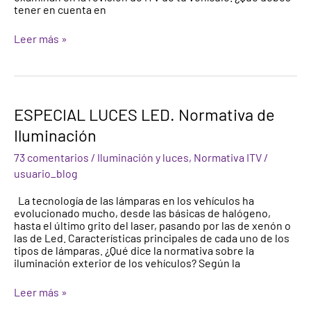
tener en cuenta en
Leer más »
ESPECIAL
ESPECIAL LUCES LED. Normativa de
LUCES
Iluminación
LED.
Normativa
73 comentarios
/
Iluminación y luces
,
Normativa ITV
/
de
Iluminación
usuario_blog
La tecnología de las lámparas en los vehículos ha
evolucionado mucho, desde las básicas de halógeno,
hasta el último grito del laser, pasando por las de xenón o
las de Led. Características principales de cada uno de los
tipos de lámparas. ¿Qué dice la normativa sobre la
iluminación exterior de los vehículos? Según la
Leer más »