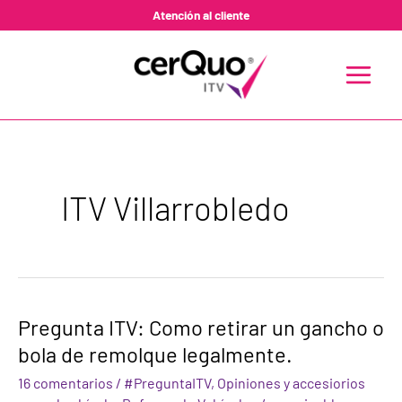
Ir
Atención al cliente
al
contenido
MAIN
MENU
ITV Villarrobledo
Pregunta
Pregunta ITV: Como retirar un gancho o
ITV:
bola de remolque legalmente.
Como
retirar
16 comentarios
/
#PreguntaITV
,
Opiniones y accesiorios
un
gancho