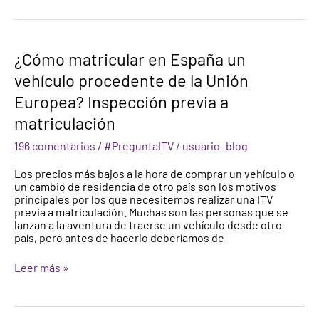
¿Cómo
¿Cómo matricular en España un
matricular
vehículo procedente de la Unión
en
España
Europea? Inspección previa a
un
vehículo
matriculación
procedente
de
196 comentarios
/
#PreguntaITV
/
usuario_blog
la
Unión
Los precios más bajos a la hora de comprar un vehículo o
Europea?
un cambio de residencia de otro país son los motivos
Inspección
principales por los que necesitemos realizar una ITV
previa
previa a matriculación. Muchas son las personas que se
a
lanzan a la aventura de traerse un vehículo desde otro
matriculación
país, pero antes de hacerlo deberíamos de
Leer más »