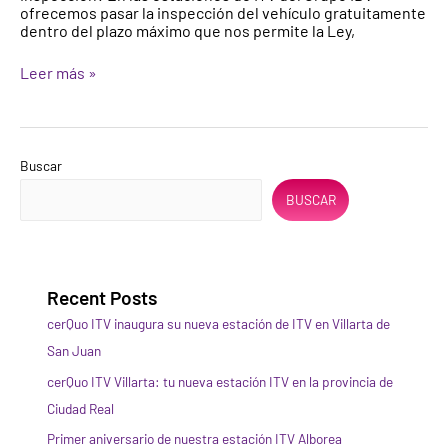
sale
ofrecemos pasar la inspección del vehículo gratuitamente
desfavorable,
dentro del plazo máximo que nos permite la Ley,
tengo
que
Leer más »
volver
a
pagar?
Buscar
BUSCAR
Recent Posts
cerQuo ITV inaugura su nueva estación de ITV en Villarta de
San Juan
cerQuo ITV Villarta: tu nueva estación ITV en la provincia de
Ciudad Real
Primer aniversario de nuestra estación ITV Alborea