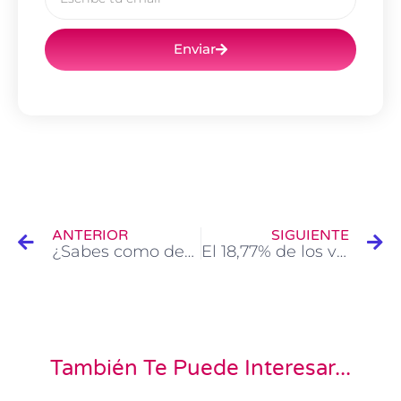
Enviar
Ant
Si
ANTERIOR
SIGUIENTE
¿Sabes como debes ir equipado para prevenir accidentes cuando conduces una moto?
El 18,77% de los vehículos inspeccionados en las estaciones de ITV presentaban, al menos, un defecto técnico grave
También Te Puede Interesar...