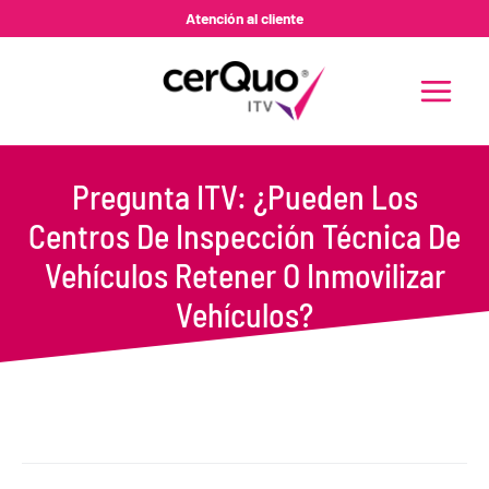
Ir
Atención al cliente
al
contenido
MAIN
MENU
Pregunta ITV: ¿Pueden Los
Centros De Inspección Técnica De
Vehículos Retener O Inmovilizar
Vehículos?