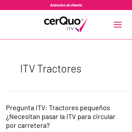
Ir
Atención al cliente
al
contenido
MAIN
MENU
ITV Tractores
Pregunta
Pregunta ITV: Tractores pequeños
ITV:
¿Necesitan pasar la ITV para circular
Tractores
pequeños
por carretera?
¿Necesitan
pasar