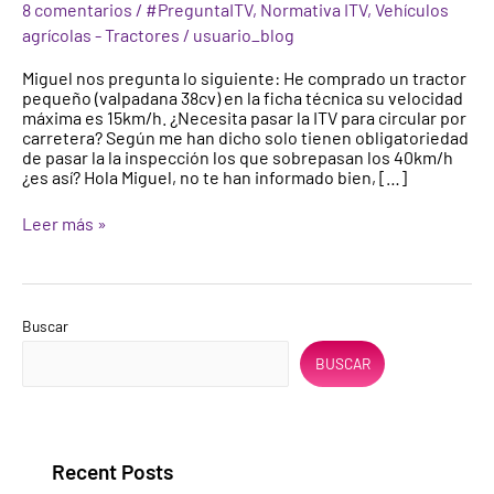
8 comentarios
/
#PreguntaITV
,
Normativa ITV
,
Vehículos
la
agrícolas - Tractores
/
usuario_blog
ITV
para
Miguel nos pregunta lo siguiente: He comprado un tractor
circular
pequeño (valpadana 38cv) en la ficha técnica su velocidad
por
máxima es 15km/h. ¿Necesita pasar la ITV para circular por
carretera?
carretera? Según me han dicho solo tienen obligatoriedad
de pasar la la inspección los que sobrepasan los 40km/h
¿es así? Hola Miguel, no te han informado bien, […]
Leer más »
Buscar
BUSCAR
Recent Posts