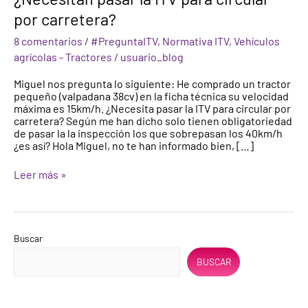
pequeños
por carretera?
¿Necesitan
pasar
8 comentarios
/
#PreguntaITV
,
Normativa ITV
,
Vehículos
la
agrícolas - Tractores
/
usuario_blog
ITV
para
Miguel nos pregunta lo siguiente: He comprado un tractor
circular
pequeño (valpadana 38cv) en la ficha técnica su velocidad
por
máxima es 15km/h. ¿Necesita pasar la ITV para circular por
carretera?
carretera? Según me han dicho solo tienen obligatoriedad
de pasar la la inspección los que sobrepasan los 40km/h
¿es así? Hola Miguel, no te han informado bien, […]
Leer más »
Buscar
BUSCAR