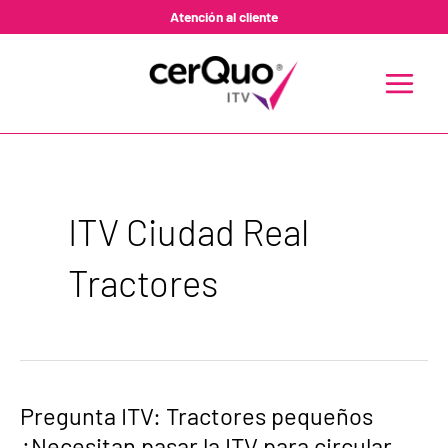
Ir
Atención al cliente
al
contenido
MAIN
MENU
ITV Ciudad Real
Tractores
Pregunta
Pregunta ITV: Tractores pequeños
ITV:
¿Necesitan pasar la ITV para circular
Tractores