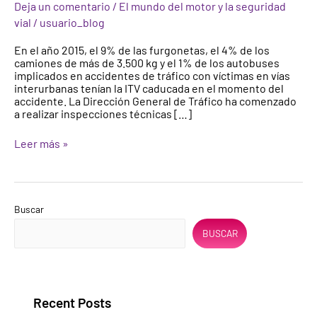
Deja un comentario
/
El mundo del motor y la seguridad
año
vial
/
usuario_blog
en
las
En el año 2015, el 9% de las furgonetas, el 4% de los
carreteras
camiones de más de 3.500 kg y el 1% de los autobuses
a
implicados en accidentes de tráfico con víctimas en vías
furgonetas,
interurbanas tenían la ITV caducada en el momento del
camiones
accidente. La Dirección General de Tráfico ha comenzado
y
a realizar inspecciones técnicas […]
autobuses
Leer más »
Buscar
BUSCAR
Recent Posts