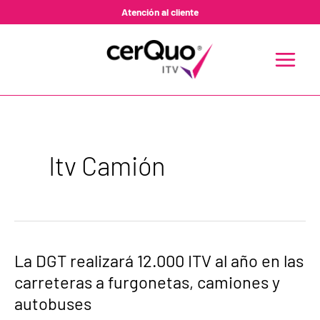
Ir
Atención al cliente
al
contenido
MAIN
MENU
Itv Camión
La
La DGT realizará 12.000 ITV al año en las
DGT
carreteras a furgonetas, camiones y
realizará
12.000
autobuses
ITV
al