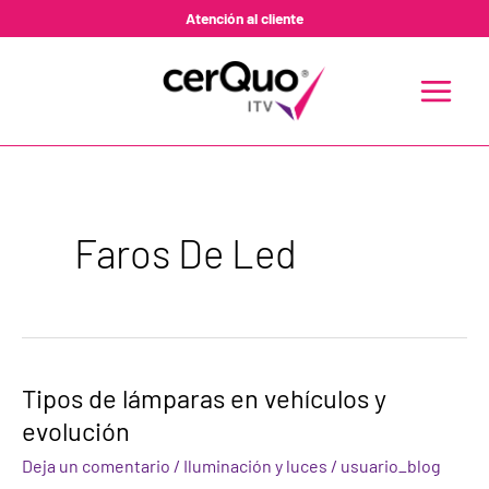
Ir
Atención al cliente
al
contenido
MAIN
MENU
Faros De Led
Tipos
Tipos de lámparas en vehículos y
de
evolución
lámparas
en
Deja un comentario
/
Iluminación y luces
/
usuario_blog
vehículos
y