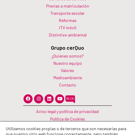
Previas a matriculación
Transporte escolar
Reformas
ITV móvil
Distintivo ambiental
Grupo cerQuo
¿Quienes somos?
Nuestro equipo
Valores
Medioambiente
Contacto
F
I
L
Y
a
n
i
o
c
s
n
u
e
t
k
t
Aviso legal y política de privacidad
b
a
e
u
o
g
d
b
Política de Cookies
o
r
i
e
Canal Información
k
a
n
Utilizamos cookies propias o de terceros que son necesarias para
m
Política de calidad
que nuestro sitio web funcione correctamente, pero también