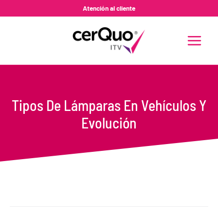
Ir
Atención al cliente
al
contenido
MAIN
MENU
Tipos De Lámparas En Vehículos Y
Evolución