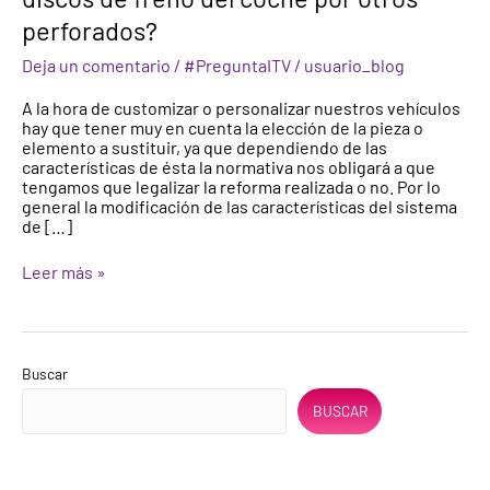
pueden
perforados?
cambiar
los
Deja un comentario
/
#PreguntaITV
/
usuario_blog
discos
de
A la hora de customizar o personalizar nuestros vehículos
freno
hay que tener muy en cuenta la elección de la pieza o
del
elemento a sustituir, ya que dependiendo de las
coche
características de ésta la normativa nos obligará a que
por
tengamos que legalizar la reforma realizada o no. Por lo
otros
general la modificación de las características del sistema
perforados?
de […]
Leer más »
Buscar
BUSCAR