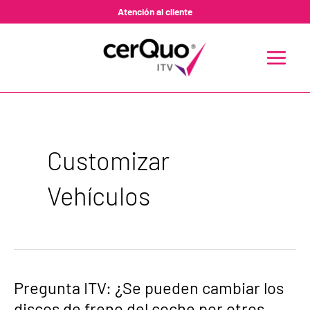
Ir
Atención al cliente
al
contenido
MAIN
MENU
Customizar
Vehículos
Pregunta
Pregunta ITV: ¿Se pueden cambiar los
ITV:
discos de freno del coche por otros
¿Se